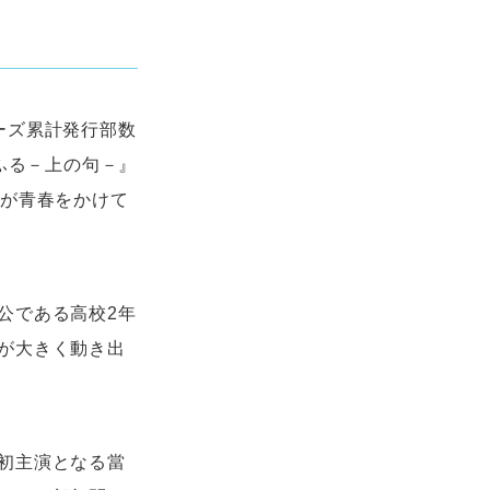
ト
ーズ累計発行部数
ふる－上の句－』
ちが青春をかけて
公である高校2年
が大きく動き出
初主演となる當