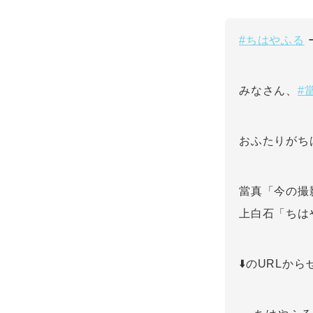
#ちはやふる
#
みなさん、
おふたりがち
當真「今の撮
上白石「ちは
⬇️のURLから