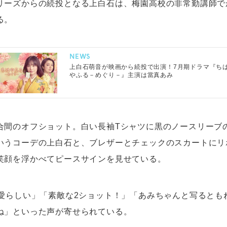
リーズからの続投となる上白石は、梅園高校の非常勤講師で
る。
NEWS
上白石萌音が映画から続投で出演！7月期ドラマ『ち
やふる－めぐり－』主演は當真あみ
合間のオフショット。白い長袖Tシャツに黒のノースリーブ
いうコーデの上白石と、ブレザーとチェックのスカートにリ
笑顔を浮かべてピースサインを見せている。
と愛らしい」「素敵な2ショット！」「あみちゃんと写るとも
ね」といった声が寄せられている。