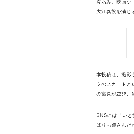
真あみ。映画シ
大江奏役を演じ
本投稿は、撮影
クのスカートと
の當真が並び、
SNSには「い
ぱりお姉さんだ