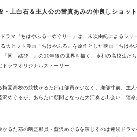
役・上白石＆主人公の當真あみの仲良しショッ
新ドラマ『ちはやふるーめぐりー』は、末次由紀によるシリ
を超える大ヒット漫画『ちはやふる』を原作とした映画『ちはや
』『同－結び－』の10年後の世界を描く、令和の高校生た
むドラマオリジナルストーリー。
る梅園高校の競技かるた部は部員が少なく、廃部寸前。主人
藍沢めぐるが、あらたに顧問となった大江奏と出会い、運命
校かるた部の幽霊部員・藍沢めぐるを演じるのは連続ドラマ