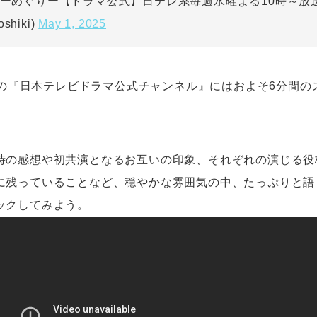
ーめぐりー【ドラマ公式】日テレ系毎週水曜よる10時～放送中
May 1, 2025
oshiki)
beの『日本テレビドラマ公式チャンネル』にはおよそ6分間
時の感想や初共演となるお互いの印象、それぞれの演じる役
に残っていることなど、穏やかな雰囲気の中、たっぷりと語
ックしてみよう。