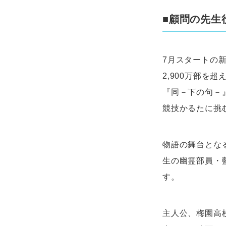
■顧問の先生
7月スタートの
2,900万部
『同－下の句－
競技かるたに挑
物語の舞台とな
生の幽霊部員・
す。
主人公、梅園高