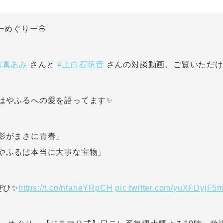
ーめぐりー🌸
當真あみ
#上白石萌音
さんと
さんの対談動画、ご覧いただけ
はやふるへの愛を語ってます✨
影がまさに青春」
やふるは本当に大事な宝物」
https://t.co/nfaheYRpCH
pic.twitter.com/yuXFDyjF5
ぜひ✨