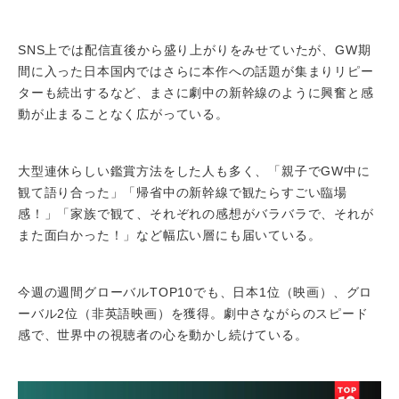
SNS上では配信直後から盛り上がりをみせていたが、GW期
間に入った日本国内ではさらに本作への話題が集まりリピー
ターも続出するなど、まさに劇中の新幹線のように興奮と感
動が止まることなく広がっている。
大型連休らしい鑑賞方法をした人も多く、「親子でGW中に
観て語り合った」「帰省中の新幹線で観たらすごい臨場
感！」「家族で観て、それぞれの感想がバラバラで、それが
また面白かった！」など幅広い層にも届いている。
今週の週間グローバルTOP10でも、日本1位（映画）、グロ
ーバル2位（非英語映画）を獲得。劇中さながらのスピード
感で、世界中の視聴者の心を動かし続けている。