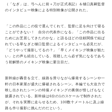
（「なぎ」は、弓へんに前＋刀が正式表記）＆樋口真嗣監督
のインタビュー映像による特別映像が公開された。
「この作品にこの役で選んでくれて、監督に足を向けて寝る
ことができない！ 自分の代表作になる」「この作品に出る
ためにお芝居してきたのかな」と語るほどの信頼関係で結ば
れている草なぎと樋口監督によるインタビューも必見だが、
「どうやって撮影してるの？」「早くメイキング映像が観た
い」との声も続出している、視聴したら必ず気になるであろ
う初解禁のメイキング映像に要注目だ。
新幹線が轟音を立て、線路を滑りながら爆発するシーンや一
軒の日本家屋が盛大に爆破されるシーン。本編でも大迫力で
映し出されたシーンの特撮メイキングの裏側が惜しげもなく
披露されている。新幹線は6分の1のスケールで制作された
が、それを実際に走らせるため、100数十メートルに及ぶ線
路も作り撮影に挑んだのだという。