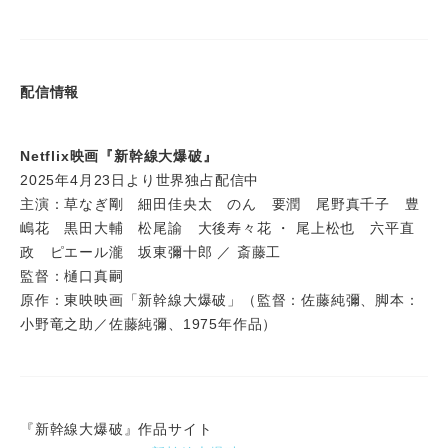
配信情報
Netflix映画『新幹線大爆破』
2025年4月23日より世界独占配信中
主演：草なぎ剛 細田佳央太 のん 要潤 尾野真千子 豊
嶋花 黒田大輔 松尾諭 大後寿々花 ・ 尾上松也 六平直
政 ピエール瀧 坂東彌十郎 ／ 斎藤工
監督：樋口真嗣
原作：東映映画「新幹線大爆破」（監督：佐藤純彌、脚本：
小野竜之助／佐藤純彌、1975年作品）
『新幹線大爆破』作品サイト