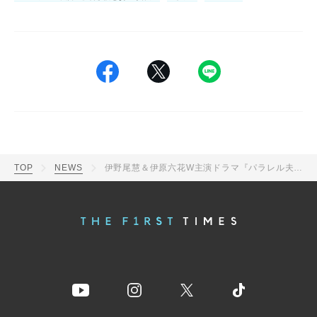
TOP
NEWS
伊野尾慧＆伊原六花W主演ドラマ『パラレル夫婦』第10話、田村（松倉海斗）が幹太（伊野尾）に衝撃のひと言を告げる