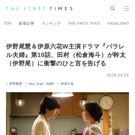
TOP
新着記事
ランキング
THE FIRST TAKE
HIGHLIGHT
伊野尾慧＆伊原六花W主演ドラマ『パラレ
ル夫婦』第10話、田村（松倉海斗）が幹太
（伊野尾）に衝撃のひと言を告げる
2025.06.03
伊野尾慧
Hey! Say! JUMP
伊原六花