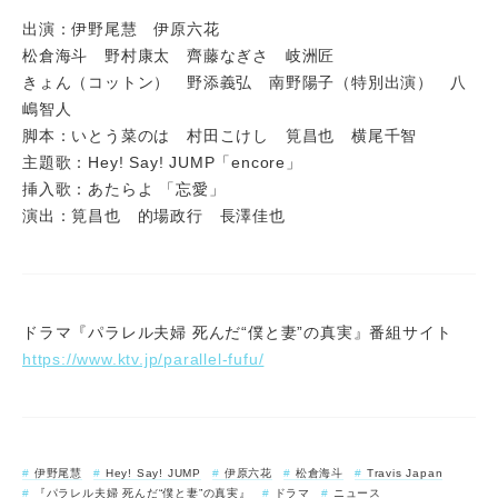
出演：伊野尾慧 伊原六花
松倉海斗 野村康太 齊藤なぎさ 岐洲匠
きょん（コットン） 野添義弘 南野陽子（特別出演） 八
嶋智人
脚本：いとう菜のは 村田こけし 筧昌也 横尾千智
主題歌：Hey! Say! JUMP「encore」
挿入歌：あたらよ 「忘愛」
演出：筧昌也 的場政行 長澤佳也
ドラマ『パラレル夫婦 死んだ“僕と妻”の真実』番組サイト
https://www.ktv.jp/parallel-fufu/
伊野尾慧
Hey! Say! JUMP
伊原六花
松倉海斗
Travis Japan
『パラレル夫婦 死んだ“僕と妻”の真実』
ドラマ
ニュース