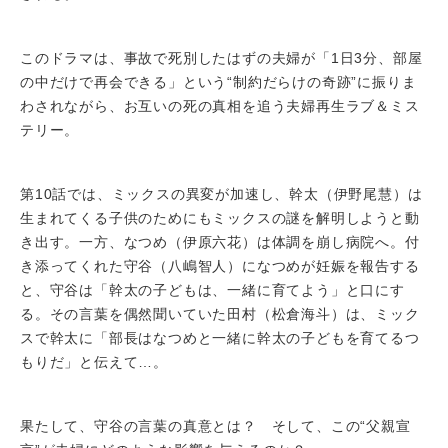
このドラマは、事故で死別したはずの夫婦が「1日3分、部屋
の中だけで再会できる」という“制約だらけの奇跡”に振りま
わされながら、お互いの死の真相を追う夫婦再生ラブ＆ミス
テリー。
第10話では、ミックスの異変が加速し、幹太（伊野尾慧）は
生まれてくる子供のためにもミックスの謎を解明しようと動
き出す。一方、なつめ（伊原六花）は体調を崩し病院へ。付
き添ってくれた守谷（八嶋智人）になつめが妊娠を報告する
と、守谷は「幹太の子どもは、一緒に育てよう」と口にす
る。その言葉を偶然聞いていた田村（松倉海斗）は、ミック
スで幹太に「部長はなつめと一緒に幹太の子どもを育てるつ
もりだ」と伝えて…。
果たして、守谷の言葉の真意とは？ そして、この“父親宣