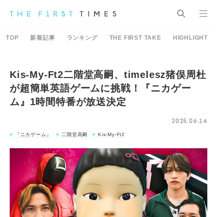
TOP
新着記事
ランキング
THE FIRST TAKE
HIGHLIGHT
Kis-My-Ft2二階堂高嗣、timelesz猪俣周杜
が超簡単英語ゲームに挑戦！『ニカゲー
ム』1時間特番が放送決定
2025.06.14
『ニカゲーム』
二階堂高嗣
Kis-My-Ft2