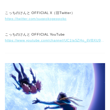
こっちのけんと OFFICIAL X（旧Twitter）
https://twitter.com/suppokopeppoko
こっちのけんと OFFICIAL YouTube
https://www.youtube.com/channel/UC1laSZHo_6VBXU9FmfGNwFA