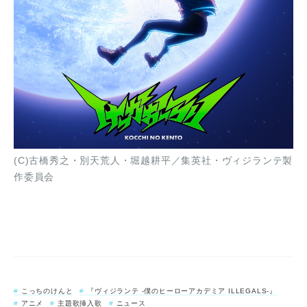
(C)古橋秀之・別天荒人・堀越耕平／集英社・ヴィジランテ製
作委員会
こっちのけんと
『ヴィジランテ -僕のヒーローアカデミア ILLEGALS-』
アニメ
主題歌挿入歌
ニュース