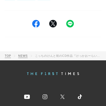
TOP
NEWS
こっちのけんと初のCD作品『けっかおーらいEP』リリース！「歌手人生の中でとても記念に残る1枚」