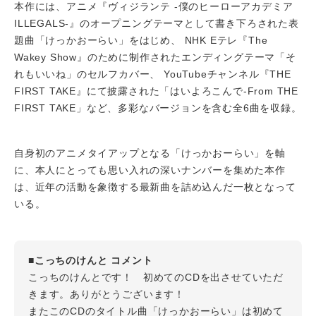
本作には、アニメ『ヴィジランテ -僕のヒーローアカデミア
ILLEGALS-』のオープニングテーマとして書き下ろされた表
題曲「けっかおーらい」をはじめ、 NHK Eテレ『The
Wakey Show』のために制作されたエンディングテーマ「そ
れもいいね」のセルフカバー、 YouTubeチャンネル『THE
FIRST TAKE』にて披露された「はいよろこんで-From THE
FIRST TAKE」など、多彩なバージョンを含む全6曲を収録。
自身初のアニメタイアップとなる「けっかおーらい」を軸
に、本人にとっても思い入れの深いナンバーを集めた本作
は、近年の活動を象徴する最新曲を詰め込んだ一枚となって
いる。
■こっちのけんと コメント
こっちのけんとです！ 初めてのCDを出させていただ
きます。ありがとうございます！
またこのCDのタイトル曲「けっかおーらい」は初めて