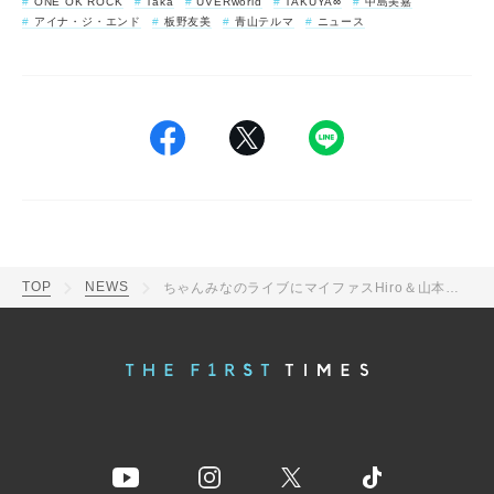
ONE OK ROCK
Taka
UVERworld
TAKUYA∞
中島美嘉
アイナ・ジ・エンド
板野友美
青山テルマ
ニュース
TOP
NEWS
ちゃんみなのライブにマイファスHiro＆山本舞香、ワンオクTaka、中島美嘉、アイナら豪華芸能人が集結！ちゃんみな＆夫のハグショットも公開