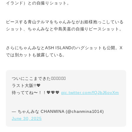
イランド）との自撮りショット。
ピースする青山テルマをちゃんみながお姫様抱っこしている
ショット、ちゃんみなと中島美嘉の自撮りピースショット。
さらにちゃんみなとASH ISLANDのハグショットも公開。X
では別カットも披露している。
ついにここまできた❤️‍🔥❤️‍🔥❤️‍🔥
ラスト大阪!!💖
pic.twitter.com/fQJbJ6ovXm
待っててね〜！！💖💖💖
— ちゃんみな CHANMINA (@chanmina1014)
June 30, 2025