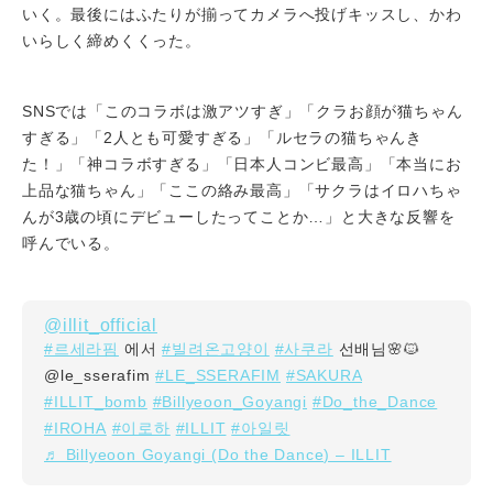
いく。最後にはふたりが揃ってカメラへ投げキッスし、かわ
いらしく締めくくった。
SNSでは「このコラボは激アツすぎ」「クラお顔が猫ちゃん
すぎる」「2人とも可愛すぎる」「ルセラの猫ちゃんき
た！」「神コラボすぎる」「日本人コンビ最高」「本当にお
上品な猫ちゃん」「ここの絡み最高」「サクラはイロハちゃ
んが3歳の頃にデビューしたってことか…」と大きな反響を
呼んでいる。
@illit_official
#르세라핌
#빌려온고양이
#사쿠라
에서
선배님🌸🐱
#LE_SSERAFIM
#SAKURA
@le_sserafim
#ILLIT_bomb
#Billyeoon_Goyangi
#Do_the_Dance
#IROHA
#이로하
#ILLIT
#아일릿
♬ Billyeoon Goyangi (Do the Dance) – ILLIT