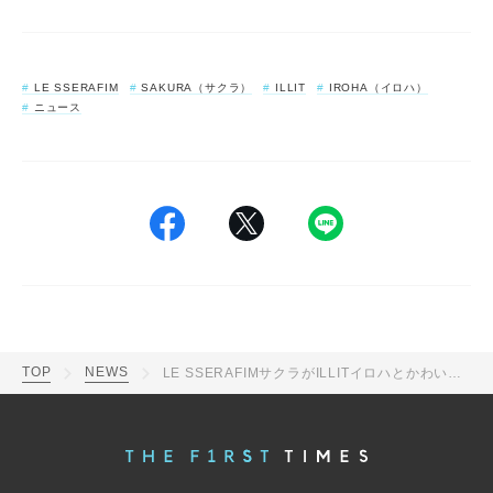
LE SSERAFIM
SAKURA（サクラ）
ILLIT
IROHA（イロハ）
ニュース
TOP
NEWS
LE SSERAFIMサクラがILLITイロハとかわいすぎる“ニャンニャンダンス”披露！「神コラボ」「日本人コンビ最高」「お顔が猫ちゃんすぎる」と話題