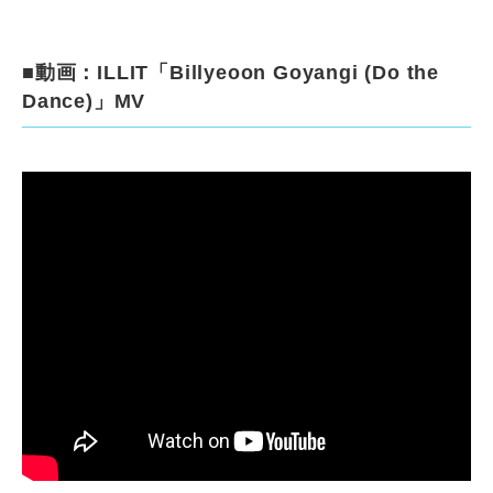
■動画：ILLIT「Billyeoon Goyangi (Do the
Dance)」MV