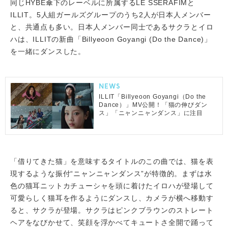
同じHYBE傘下のレーベルに所属するLE SSERAFIMと
ILLIT。5人組ガールズグループのうち2人が日本人メンバー
と、共通点も多い。日本人メンバー同士であるサクラとイロ
ハは、ILLITの新曲「Billyeoon Goyangi (Do the Dance)」
を一緒にダンスした。
NEWS
ILLIT「Billyeoon Goyangi（Do the
Dance）」MV公開！「猫の伸びダン
ス」「ニャンニャンダンス」に注目
「借りてきた猫」を意味するタイトルのこの曲では、猫を表
現するような振付“ニャンニャンダンス”が特徴的。まずは水
色の猫耳ニットカチューシャを頭に着けたイロハが登場して
可愛らしく猫耳を作るようにダンスし、カメラが横へ移動す
ると、サクラが登場。サクラはピンクブラウンのストレート
ヘアをなびかせて、笑顔を浮かべてキュートさ全開で踊って