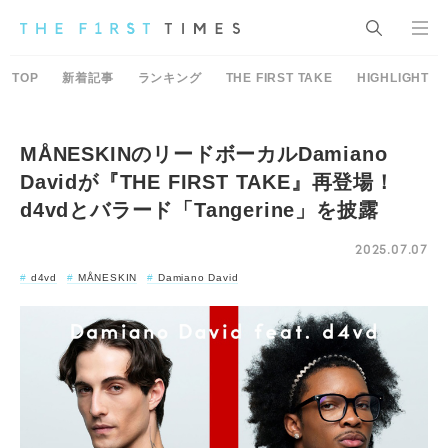
TOP
新着記事
ランキング
THE FIRST TAKE
HIGHLIGHT
MÅNESKINのリードボーカルDamiano
Davidが『THE FIRST TAKE』再登場！
d4vdとバラード「Tangerine」を披露
2025.07.07
d4vd
MÅNESKIN
Damiano David