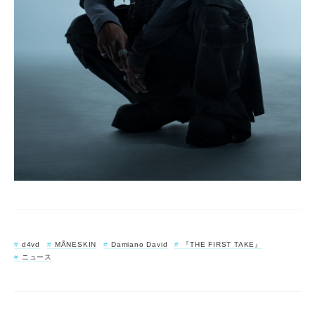
d4vd
MÅNESKIN
Damiano David
『THE FIRST TAKE』
ニュース