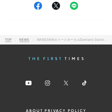
TOP
NEWS
MÅNESKINのリードボーカルDamiano Davidが『THE FIRST TAKE』再登場！d4vdとバラード「Tangerine」を披露
ABOUT
PRIVACY POLICY