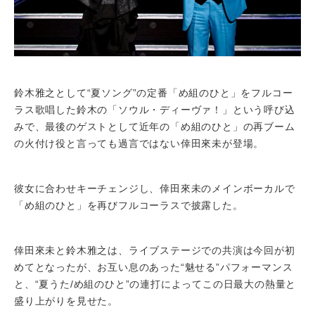
鈴木雅之として“夏ソング”の定番「め組のひと」をフルコー
ラス歌唱した鈴木の「ソウル・ディーヴァ！」という呼び込
みで、最後のゲストとして近年の「め組のひと」の再ブーム
の火付け役と言っても過言ではない倖田來未が登場。
彼女に合わせキーチェンジし、倖田來未のメインボーカルで
「め組のひと」を再びフルコーラスで披露した。
倖田來未と鈴木雅之は、ライブステージでの共演は今回が初
めてとなったが、お互い息のあった“魅せる”パフォーマンス
と、“夏うた/め組のひと”の連打によってこの日最大の熱量と
盛り上がりを見せた。