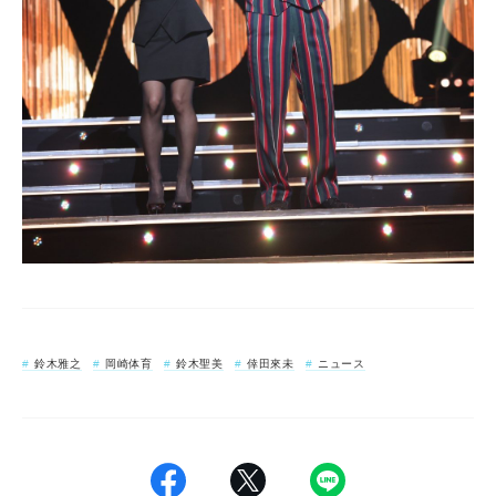
鈴木雅之
岡崎体育
鈴木聖美
倖田來未
ニュース