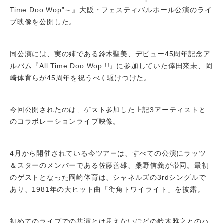
Time Doo Wop”～』大阪・フェスティバルホール公演のライ
ブ映像を公開した。
同公演には、実の姉である鈴木聖美、デビュー45周年記念ア
ルバム『All Time Doo Wop !!』に参加していた倖田來未、岡
崎体育らが45周年を祝うべく駆けつけた。
今回公開されたのは、ゲスト参加した上記3アーティストと
のコラボレーションライブ映像。
4月から開催されている今ツアーは、すべての公演にラッツ
＆スターのメンバーである佐藤善雄、桑野信義が帯同。最初
のゲストとなった岡崎体育は、シャネルズの3rdシングルで
あり、1981年の大ヒット曲「街角トワイライト」を披露。
初めてのライブでの共演とは思えないほどの鈴木雅之とのハ