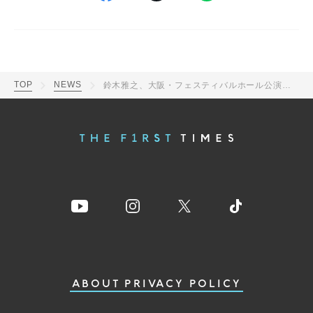
TOP
NEWS
鈴木雅之、大阪・フェスティバルホール公演より鈴木聖美、倖田來未、岡崎体育とのライブコラボ映像を公開
ABOUT
PRIVACY POLICY