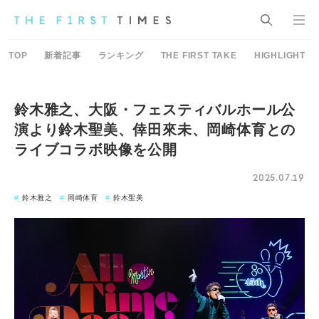
TOP
新着記事
ランキング
THE FIRST TAKE
HIGHLIGHT
鈴木雅之、大阪・フェスティバルホール公
演より鈴木聖美、倖田來未、岡崎体育との
ライブコラボ映像を公開
2025.07.19
鈴木雅之
岡崎体育
鈴木聖美