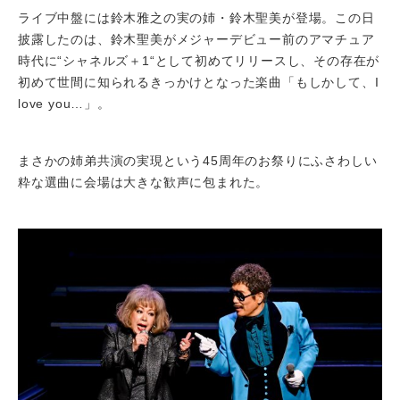
ライブ中盤には鈴木雅之の実の姉・鈴木聖美が登場。この日
披露したのは、鈴木聖美がメジャーデビュー前のアマチュア
時代に“シャネルズ＋1“として初めてリリースし、その存在が
初めて世間に知られるきっかけとなった楽曲「もしかして、I
love you…」。
まさかの姉弟共演の実現という45周年のお祭りにふさわしい
粋な選曲に会場は大きな歓声に包まれた。