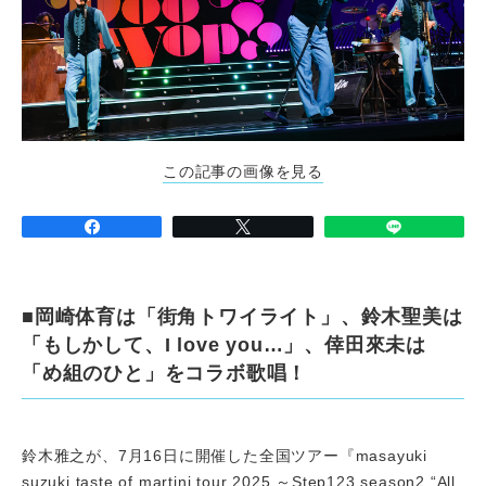
この記事の画像を見る
■岡崎体育は「街角トワイライト」、鈴木聖美は
「もしかして、I love you…」、倖田來未は
「め組のひと」をコラボ歌唱！
鈴木雅之が、7月16日に開催した全国ツアー『masayuki
suzuki taste of martini tour 2025 ～Step123 season2 “All