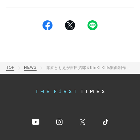
TOP
NEWS
篠原ともえが吉田拓郎＆KinKi Kids楽曲制作メンバーと再会！笑顔の集合写真に「懐かしい顔ぶれ」「拓郎さんだ！」とファン歓喜