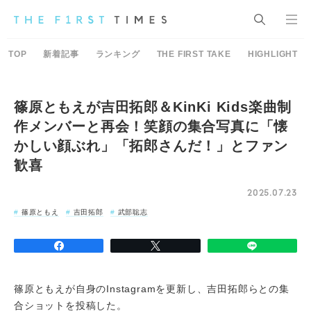
TOP
新着記事
ランキング
THE FIRST TAKE
HIGHLIGHT
篠原ともえが吉田拓郎＆KinKi Kids楽曲制
作メンバーと再会！笑顔の集合写真に「懐
かしい顔ぶれ」「拓郎さんだ！」とファン
歓喜
2025.07.23
篠原ともえ
吉田拓郎
武部聡志
篠原ともえが自身のInstagramを更新し、吉田拓郎らとの集
合ショットを投稿した。