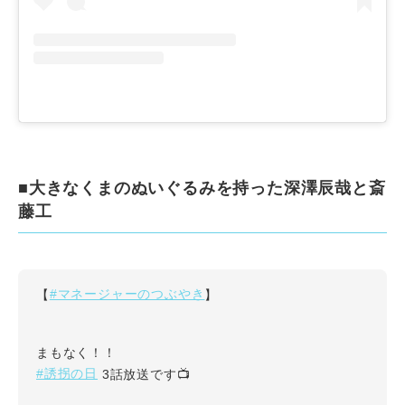
■大きなくまのぬいぐるみを持った深澤辰哉と斎
藤工
#マネージャーのつぶやき
【
】
まもなく！！
#誘拐の日
3話放送です📺