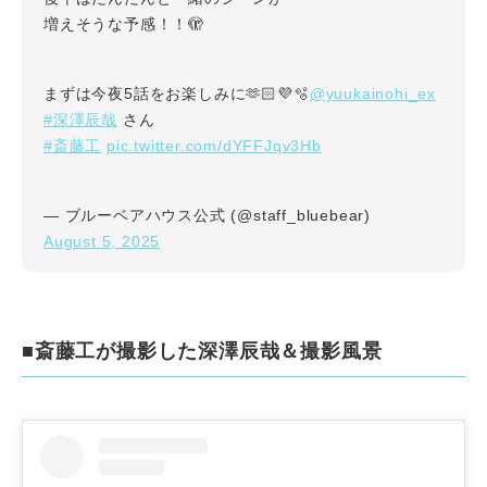
増えそうな予感！！🫣
@yuukainohi_ex
まずは今夜5話をお楽しみに🫶🏻︎💜🫧
#深澤辰哉
さん
#斎藤工
pic.twitter.com/dYFFJqv3Hb
— ブルーベアハウス公式 (@staff_bluebear)
August 5, 2025
■斎藤工が撮影した深澤辰哉＆撮影風景