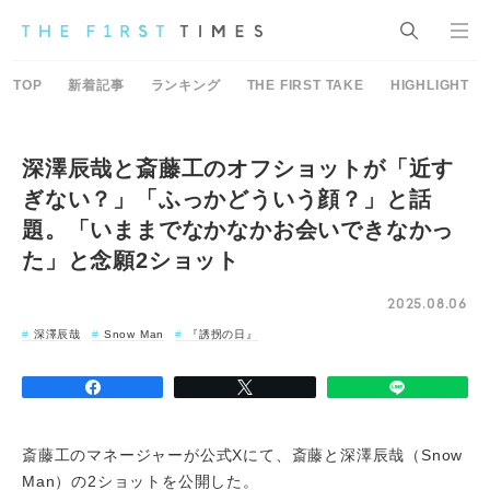
TOP
新着記事
ランキング
THE FIRST TAKE
HIGHLIGHT
深澤辰哉と斎藤工のオフショットが「近す
ぎない？」「ふっかどういう顔？」と話
題。「いままでなかなかお会いできなかっ
た」と念願2ショット
2025.08.06
深澤辰哉
Snow Man
『誘拐の日』
斎藤工のマネージャーが公式Xにて、斎藤と深澤辰哉（Snow
Man）の2ショットを公開した。