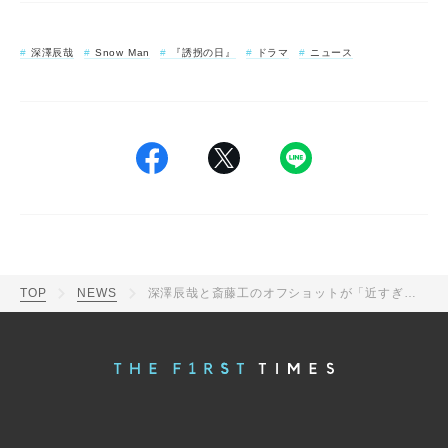
深澤辰哉
Snow Man
『誘拐の日』
ドラマ
ニュース
TOP
NEWS
深澤辰哉と斎藤工のオフショットが「近すぎない？」「ふっかどういう顔？」と話題。「いままでなかなかお会いできなかった」と念願2ショット