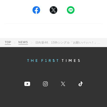
TOP
NEWS
日向坂46、15thシングル「お願いバッハ！」のジャケットアートワーク公開！ テーマは「Voyage of us」