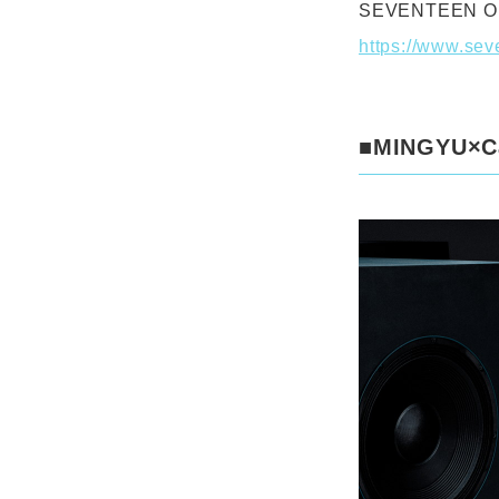
SEVENTEEN OF
https://www.sev
■MINGYU×