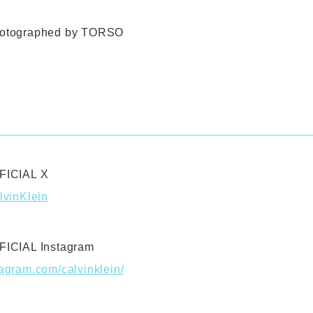
hotographed by TORSO
FFICIAL X
lvinKlein
FFICIAL Instagram
tagram.com/calvinklein/