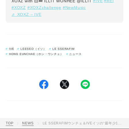
#IVE
#REI
XOXZ with 🐹💤 ILLIT WONHEE @ILLIT
#XOXZ
#XOXZchallenge
#NewMusic
♬ XOXZ – IVE
IVE
LEESEO（イソ）
LE SSERAFIM
HONG EUNCHAE（ホン・ウンチェ）
ニュース
TOP
NEWS
LE SSERAFIMウンチェ＆IVEイソの“最年少18歳”コラボが話題！「ずっと待ってた」「マンネコンビ激アツ」「大人っぽく美しくなったね」の声