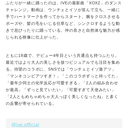
ふたりが一緒に踊ったのは、IVEの最新曲「XOXZ」のダンス
チャレンジ。動画は、ウンチェとイソが並んで立ち、一緒に
手でハートマークを作ってからスタート。腕をクロスさせる
ポーズや、髪の毛をいじる仕草など、シンクロするような動
きで息ぴったりに踊っている。仲の良さと自然体な魅力が感
じられる映像に仕上がった。
ともに18歳で、デビュー4年目という共通点も持つふたり。
最近ではより大人の美しさを放つビジュアルでも注目を集め
る。待望のコラボに、SNSでは「ウンチェとイソ激アツ」
「マンネコンビアツすぎ！」「このコラボずっと待ってた」
「最年少同士の化学反応が可愛すぎる」「2人の組み合わせ
が最高」「ずっと見ていたい」「可愛すぎて天使みたい」
「2人ともめちゃめちゃ大人っぽく美しくなったね」と多く
の反響が寄せられている。
@ive.official