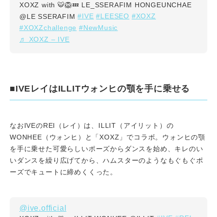
XOXZ with 🐯🦁💤 LE_SSERAFIM HONGEUNCHAE
#IVE
#LEESEO
#XOXZ
@LE SSERAFIM
#XOXZchallenge
#NewMusic
♬ XOXZ – IVE
■IVEレイはILLITウォンヒの顎を手に乗せる
なおIVEのREI（レイ）は、ILLIT（アイリット）の
WONHEE（ウォンヒ）と「XOXZ」でコラボ。ウォンヒの顎
を手に乗せた可愛らしいポーズからダンスを始め、キレのい
いダンスを繰り広げてから、ハムスターのようなもぐもぐポ
ーズでキュートに締めくくった。
@ive.official