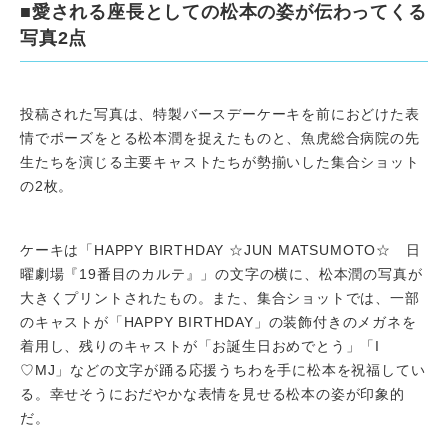
■愛される座長としての松本の姿が伝わってくる
写真2点
投稿された写真は、特製バースデーケーキを前におどけた表
情でポーズをとる松本潤を捉えたものと、魚虎総合病院の先
生たちを演じる主要キャストたちが勢揃いした集合ショット
の2枚。
ケーキは「HAPPY BIRTHDAY ☆JUN MATSUMOTO☆ 日
曜劇場『19番目のカルテ』」の文字の横に、松本潤の写真が
大きくプリントされたもの。また、集合ショットでは、一部
のキャストが「HAPPY BIRTHDAY」の装飾付きのメガネを
着用し、残りのキャストが「お誕生日おめでとう」「I
♡MJ」などの文字が踊る応援うちわを手に松本を祝福してい
る。幸せそうにおだやかな表情を見せる松本の姿が印象的
だ。