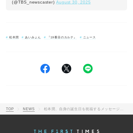
August 30, 2025
(@TBS_newscaster)
松本潤
あいみょん
『19番目のカルテ』
ニュース
TOP
NEWS
松本潤、自身の誕生日を祝福するメッセージに「感謝感激でございます」