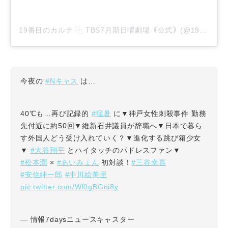
19番目のカルテ ⿻ TBS7月期日曜劇場｟公式｠(@19karte_tbs)がシェアした投稿
#Nキャス
今夜の
は…
#猛暑
40℃も…再び記録的
に▼神戸女性刺殺事件 勤務
先付近に約50回▼維新石井議員が辞職へ▼日本で暮ら
す外国人どう受け入れていく？▼進化する跳び箱少女
#大谷翔平
▼
とハイタッチのパドレスファン▼
#松本潤
#あいみょん
#三谷幸喜
×
初対談！
#安住紳一郎
#中川絵美里
pic.twitter.com/Wl0gBGni8y
— 情報7daysニュースキャスター