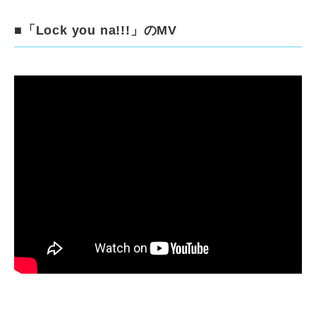
■「Lock you na!!!」のMV