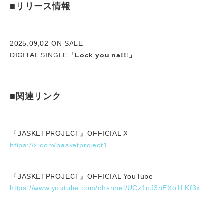
■リリース情報
2025.09,02 ON SALE
DIGITAL SINGLE
「Lock you na!!!」
■関連リンク
『BASKETPROJECT』OFFICIAL X
https://x.com/basketproject1
『BASKETPROJECT』OFFICIAL YouTube
https://www.youtube.com/channel/UCz1nJ3nEXo1LKf3xPMygBOQ