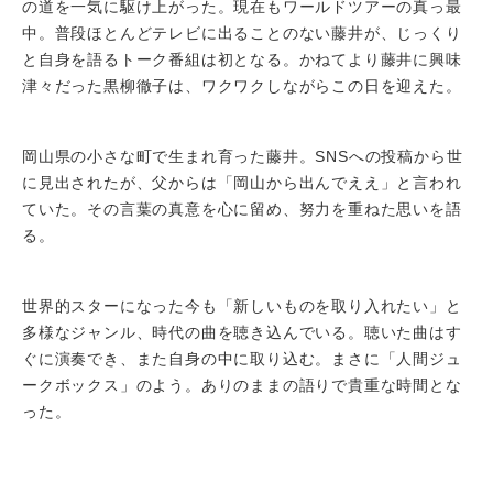
の道を一気に駆け上がった。現在もワールドツアーの真っ最
中。普段ほとんどテレビに出ることのない藤井が、じっくり
と自身を語るトーク番組は初となる。かねてより藤井に興味
津々だった黒柳徹子は、ワクワクしながらこの日を迎えた。
岡山県の小さな町で生まれ育った藤井。SNSへの投稿から世
に見出されたが、父からは「岡山から出んでええ」と言われ
ていた。その言葉の真意を心に留め、努力を重ねた思いを語
る。
世界的スターになった今も「新しいものを取り入れたい」と
多様なジャンル、時代の曲を聴き込んでいる。聴いた曲はす
ぐに演奏でき、また自身の中に取り込む。まさに「人間ジュ
ークボックス」のよう。ありのままの語りで貴重な時間とな
った。