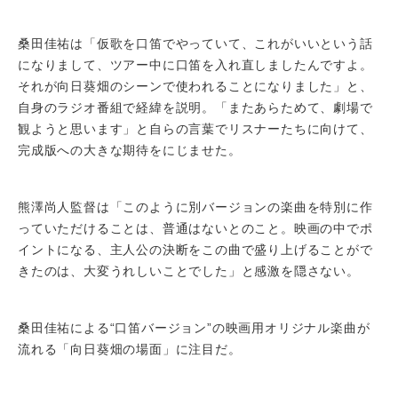
桑田佳祐は「仮歌を口笛でやっていて、これがいいという話
になりまして、ツアー中に口笛を入れ直しましたんですよ。
それが向日葵畑のシーンで使われることになりました」と、
自身のラジオ番組で経緯を説明。「またあらためて、劇場で
観ようと思います」と自らの言葉でリスナーたちに向けて、
完成版への大きな期待をにじませた。
熊澤尚人監督は「このように別バージョンの楽曲を特別に作
っていただけることは、普通はないとのこと。映画の中でポ
イントになる、主人公の決断をこの曲で盛り上げることがで
きたのは、大変うれしいことでした」と感激を隠さない。
桑田佳祐による“口笛バージョン”の映画用オリジナル楽曲が
流れる「向日葵畑の場面」に注目だ。