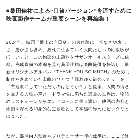
■桑田佳祐による“口笛バージョン”を流すために
映画製作チームが重要シーンを再編集！
2024年、映画『盤上の向日葵』の製作陣は「切なさや哀し
さ、愚かさも含め、必死に生きていく人間たちへの応援歌が
ほしい」と、この物語の主題歌をサザンオールスターズに依
頼。完成直前の本編を見た桑田佳祐は楽曲提供を快諾し、最
新オリジナルアルバム『THANK YOU SO MUCH』のために
制作を進めていた楽曲のひとつ「暮れゆく街のふたり」を
「主題歌にしていただくのはどうか？」と提案。人間の情念
を支える力強い声と、ドラマ性に満ちた楽曲の世界は、物語
のラストシーンからエンドロールに寄り添い、映画の内容と
余韻を深める印象的な主題歌として本編の締めにピッタリと
はまった。
だが、熊澤尚人監督やプロデューサー陣の仕事は、ここで終