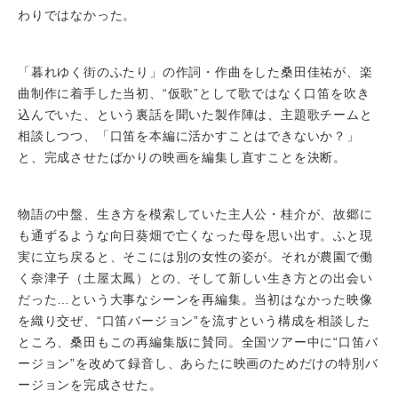
わりではなかった。
「暮れゆく街のふたり」の作詞・作曲をした桑田佳祐が、楽
曲制作に着手した当初、“仮歌”として歌ではなく口笛を吹き
込んでいた、という裏話を聞いた製作陣は、主題歌チームと
相談しつつ、「口笛を本編に活かすことはできないか？」
と、完成させたばかりの映画を編集し直すことを決断。
物語の中盤、生き方を模索していた主人公・桂介が、故郷に
も通ずるような向日葵畑で亡くなった母を思い出す。ふと現
実に立ち戻ると、そこには別の女性の姿が。それが農園で働
く奈津子（土屋太鳳）との、そして新しい生き方との出会い
だった…という大事なシーンを再編集。当初はなかった映像
を織り交ぜ、“口笛バージョン”を流すという構成を相談した
ところ、桑田もこの再編集版に賛同。全国ツアー中に“口笛バ
ージョン”を改めて録音し、あらたに映画のためだけの特別バ
ージョンを完成させた。