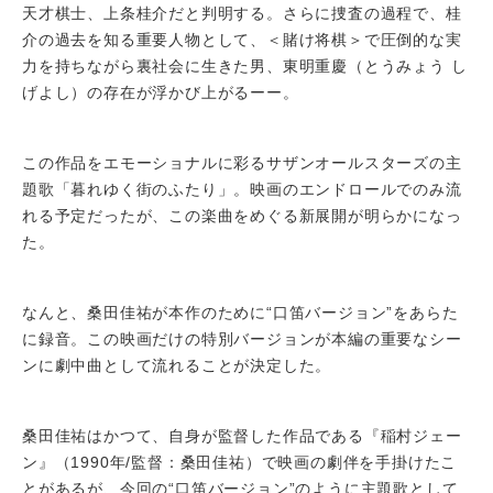
天才棋士、上条桂介だと判明する。さらに捜査の過程で、桂
介の過去を知る重要人物として、＜賭け将棋＞で圧倒的な実
力を持ちながら裏社会に生きた男、東明重慶（とうみょう し
げよし）の存在が浮かび上がるーー。
この作品をエモーショナルに彩るサザンオールスターズの主
題歌「暮れゆく街のふたり」。映画のエンドロールでのみ流
れる予定だったが、この楽曲をめぐる新展開が明らかになっ
た。
なんと、桑田佳祐が本作のために“口笛バージョン”をあらた
に録音。この映画だけの特別バージョンが本編の重要なシー
ンに劇中曲として流れることが決定した。
桑田佳祐はかつて、自身が監督した作品である『稲村ジェー
ン』（1990年/監督：桑田佳祐）で映画の劇伴を手掛けたこ
とがあるが、今回の“口笛バージョン”のように主題歌として