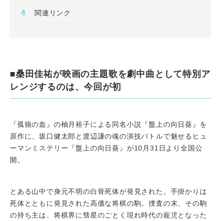
関連リンク
■桑田佳祐が映画の主題歌を劇中曲として特別ア
レンジするのは、今回が初
『孤狼の血』の柚月裕子による同名小説『盤上の向日葵』を
原作に、坂口健太郎と渡辺謙の魂の演技バトルで魅せるヒュ
ーマンミステリー『盤上の向日葵』が10月31日より全国公
開。
とある山中で身元不明の白骨死体が発見された。手掛かりは
死体とともに発見された高価な将棋の駒。捜査の末、その駒
の持ち主は、将棋界に彗星のごとく現れ時代の寵児となった