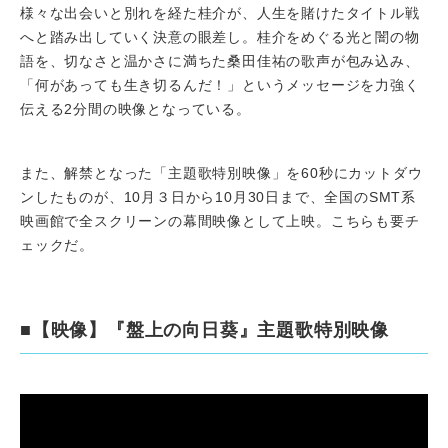
様々な出会いと別れを経た桂介が、人生を賭けたタイトル戦
へと踏み出していく決意の眼差し。桂介をめぐる光と闇の物
語を、切なさと温かさに満ちた桑田佳祐の歌声が包み込み、
「何があっても生き切るんだ！」というメッセージを力強く
伝える2分間の映像となっている。
また、解禁となった「主題歌特別映像」を60秒にカットダウ
ンしたものが、10月３日から10月30日まで、全国のSMT系
映画館で全スクリーンの幕間映像として上映。こちらも要チ
ェックだ。
■【映像】『盤上の向日葵』主題歌特別映像