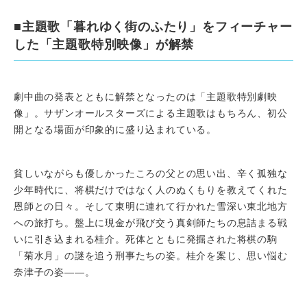
■主題歌「暮れゆく街のふたり」をフィーチャー
した「主題歌特別映像」が解禁
劇中曲の発表とともに解禁となったのは「主題歌特別劇映
像」。サザンオールスターズによる主題歌はもちろん、初公
開となる場面が印象的に盛り込まれている。
貧しいながらも優しかったころの父との思い出、辛く孤独な
少年時代に、将棋だけではなく人のぬくもりを教えてくれた
恩師との日々。そして東明に連れて行かれた雪深い東北地方
への旅打ち。盤上に現金が飛び交う真剣師たちの息詰まる戦
いに引き込まれる桂介。死体とともに発掘された将棋の駒
「菊水月」の謎を追う刑事たちの姿。桂介を案じ、思い悩む
奈津子の姿――。