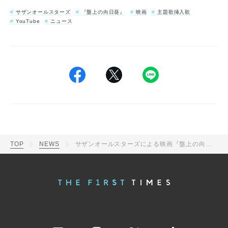
サザンオールスターズ
『盤上の向日葵』
映画
主題歌挿入歌
YouTube
ニュース
TOP
NEWS
サザンオールスターズによる映画『盤上の向日葵』主題歌に新展開！桑田佳祐が“口笛バージョン”をあらたに録音