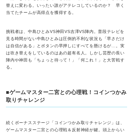
替えに変わる。いったい誰がアテレコしているのか？ 早く
当てたチームが高得点を獲得する。
挑戦者は、中島ひとみVS神田VS吉澤VS陣内。普段テレビを
見る時間がない中島ひとみは圧倒的不利な状況も「早さだけ
は自信がある」とボタンの早押しにすべてを懸けるが…。実
は吹き替えをしているのはあの超有名人。しかし芸歴の長い
陣内や神田も「ちょっと待って！」「何これ！」と大苦戦す
る。
■ゲームマスター二宮との心理戦！コインつかみ
取りチャレンジ
続くボーナスステージ「コインつかみ取りチャレンジ」は、
ゲームマスター二宮との心理戦＆反射神経が鍵。頭上からい