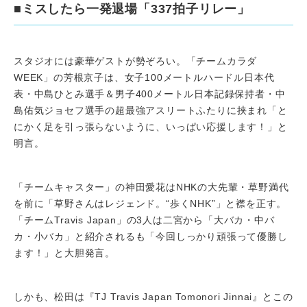
■ミスしたら一発退場「337拍子リレー」
スタジオには豪華ゲストが勢ぞろい。「チームカラダ
WEEK」の芳根京子は、女子100メートルハードル日本代
表・中島ひとみ選手＆男子400メートル日本記録保持者・中
島佑気ジョセフ選手の超最強アスリートふたりに挟まれ「と
にかく足を引っ張らないように、いっぱい応援します！」と
明言。
「チームキャスター」の神田愛花はNHKの大先輩・草野満代
を前に「草野さんはレジェンド。“歩くNHK”」と襟を正す。
「チームTravis Japan」の3人は二宮から「大バカ・中バ
カ・小バカ」と紹介されるも「今回しっかり頑張って優勝し
ます！」と大胆発言。
しかも、松田は『TJ Travis Japan Tomonori Jinnai』とこの