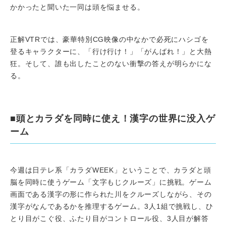
かかったと聞いた一同は頭を悩ませる。
正解VTRでは、豪華特別CG映像の中なかで必死にハシゴを
登るキャラクターに、「行け行け！」「がんばれ！」と大熱
狂。そして、誰も出したことのない衝撃の答えが明らかにな
る。
■頭とカラダを同時に使え！漢字の世界に没入ゲ
ーム
今週は日テレ系「カラダWEEK」ということで、カラダと頭
脳を同時に使うゲーム「文字もじクルーズ」に挑戦。ゲーム
画面である漢字の形に作られた川をクルーズしながら、その
漢字がなんであるかを推理するゲーム。3人1組で挑戦し、ひ
とり目がこぐ役、ふたり目がコントロール役、3人目が解答