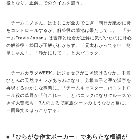
役となり、正解までのタイムを競う。
「チームニノさん」はよしこが全力でこぎ、朝日が絶妙に舟
をコントロールするが、解答役の菊池は果たして…。 「チ
ームTravis Japan」は吉澤と松倉が正解に気づいたのに肝心
の解答役・松田が正解がわからず、「元太わかってる!? 簡
単じゃん！」「静かにして！」と大パニック。
「チームカラダWEEK」はジョセフがこぎ続けるなか。中島
ひとみの天然キャラがあらわになり、芳根京子と手で漢字を
再現するおかしな事態に。「チームキャスター」はコントロ
ール役の草野が「何これー！」とパニックになりクルーズで
きず大苦戦も、3人のまるで家族シーンのようなひと幕に、
一同爆笑＆ほっこりする。
■「ひらがな作文ポーカー」であらたな標語が