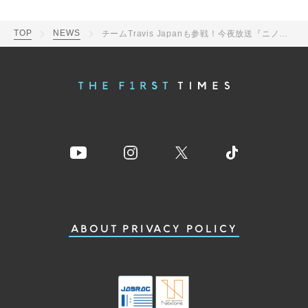
TOP
NEWS
チームTravis Japanも参戦！今夜放送『ニノさん』はゲームマスター・二宮和也が仕掛ける秋の知育バトル祭SP
ABOUT
PRIVACY POLICY