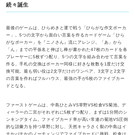
続々誕生
最後のゲームは、ひらめきと運で戦う「ひらがな作文ポーカ
ー」。5つの文字から面白い言葉を作るカードゲーム「ひら
がなポーカー」を『ニノさん』流にアレンジ。「あ」から
「ん」までの平仮名と伸ばし棒が書かれた47枚のカードを各
プレーヤーに5枚ずつ配り、5つの文字を組み合わせて言葉を
作る。手札の交換はポーカー同様に好きな枚数を1度だけ交
換可能。最も弱い役は2文字だけのワンペア、3文字と2文字
の言葉を作ればフルハウス、最強の手が5枚のファイブカー
ドとなる。
ファーストゲームは、中島ひとみVS草野VS松倉VS菊池。デ
ィーラーの二宮がそれぞれに5枚ずつ配り、まずは1分間のシ
ンキングタイム。ファイブカード率が高い常連の菊池VS圧倒
的な語彙力を持つ草野に対し、天然キャラさく裂の中島はイ
チかバチかのノーチェンジでファイブカードに挑戦。松倉は