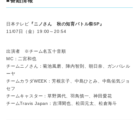
■番組情報
日本テレビ
『ニノさん 秋の知育バトル祭SP』
11/07日（金）19:00～20:54
出演者 ※チーム名五十音順
MC：二宮和也
チームニノさん：菊池風磨、陣内智則、朝日奈、ガンバレル
ーヤ
チームカラダWEEK：芳根京子、中島ひとみ、中島佑気ジョ
セフ
チームキャスター：草野満代、羽鳥慎一、神田愛花
チームTravis Japan：吉澤閑也、松田元太、松倉海斗