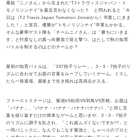
番組『ニノさん』から生まれた“TJトラヴィスジャパン・ト
モノリジンナイ”を最近言わなくなった？ と問われると「今
日は（TJ Travis Japan Tomonori Jinnaiから）卒業しにきま
した！」と宣言。優勝が“トモノリジンナイ”卒業もかかる。
そんな豪華ゲスト陣を「チームニノさん」は「勝ちにいきま
す」と忖度なしの真っ向勝負で迎え撃つ。はたして秋の知育
バトルを制するのはどのチームか？
最初の知育バトルは、「337拍子リレー」。3・3・7拍子のリ
ズムに合わせてお題の言葉をループしていくゲーム。ミスし
たら一発退場。最後まで生き残れば高得点が入る。
ファーストステージは、菊池VS松田VS羽鳥VS芳根。お題は
「バナナ」。“バナナ・バナナ・バナナバナナバ…”と同じ言
葉を繰り返すだけの簡単なゲームと思いきや、3・3・7拍子
のリズムに調子を乱され、「これ超ムズくないですか!?」と
一同パニックに。なんでもこなす菊池と、しゃべりのプロと