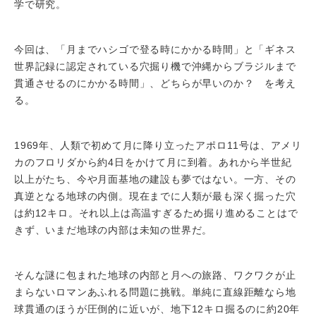
学で研究。
今回は、「月までハシゴで登る時にかかる時間」と「ギネス
世界記録に認定されている穴掘り機で沖縄からブラジルまで
貫通させるのにかかる時間」、どちらが早いのか？ を考え
る。
1969年、人類で初めて月に降り立ったアポロ11号は、アメリ
カのフロリダから約4日をかけて月に到着。あれから半世紀
以上がたち、今や月面基地の建設も夢ではない。一方、その
真逆となる地球の内側。現在までに人類が最も深く掘った穴
は約12キロ。それ以上は高温すぎるため掘り進めることはで
きず、いまだ地球の内部は未知の世界だ。
そんな謎に包まれた地球の内部と月への旅路、ワクワクが止
まらないロマンあふれる問題に挑戦。単純に直線距離なら地
球貫通のほうが圧倒的に近いが、地下12キロ掘るのに約20年