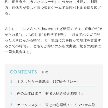
則、朝日奈央、ガンバレルーヤ）に分かれ、推理力、判断
力、想像力が楽しく育つ知育ゲームで白熱バトルを繰り広げ
る。
さらに、「ニノさん的 秋の自由すぎ研究」では、好奇心がそ
そられる“もしもの世界”を科学で解明。「月までハシゴで登
ったときにかかる時間」と「地面に穴を掘って地球を貫通す
るまでの時間」、どちらが早いのかを大実験。驚きの結果に
一同大興奮する。
CONTENTS
目次
ミスしたら一発退場「337拍子リレー」
声の正体は誰？「有名人吹き替え劇場！」
ゲームマスター二宮との心理戦！コインつかみ取