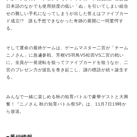
日本語のなかでも使用頻度の低い「ぬ」を引いてしまい組合
せの難しい手札になってしまうが出した答えはファイブカー
ド成立!? 誰も予想できなかった奇跡の展開に一同驚愕す
る。
そして運命の最終ゲームは、ゲームマスター二宮が「チーム
ニノさん」に急遽参戦、芳根VS羽鳥VS松田VS二宮の戦い
に。全員が一発逆転を狙ってファイブカードを狙うなか、二
宮のプレゼン力が波乱を巻き起こし、謎の標語が続々誕生す
る。
みんなで一緒に楽しめる秋の知育バトルで豪華ゲストと大興
奮！『ニノさん 秋の知育バトル祭SP』は、11月7日19時か
ら放送。