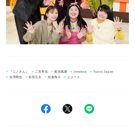
『ニノさん』
二宮和也
菊池風磨
timelesz
Travis Japan
吉澤閑也
松田元太
松倉海斗
ニュース