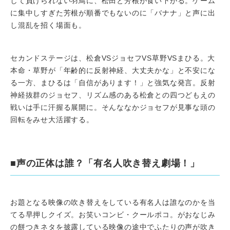
して負けられない羽鳥に、松田と芳根が食い下がる。ゲーム
に集中しすぎた芳根が順番でもないのに「バナナ」と声に出
し混乱を招く場面も。
セカンドステージは、松倉VSジョセフVS草野VSまひる。大
本命・草野が「年齢的に反射神経、大丈夫かな」と不安にな
る一方、まひるは「自信があります！」と強気な発言。反射
神経抜群のジョセフ、リズム感のある松倉との四つどもえの
戦いは手に汗握る展開に。そんななかジョセフが見事な頭の
回転をみせ大活躍する。
■声の正体は誰？「有名人吹き替え劇場！」
お題となる映像の吹き替えをしている有名人は誰なのかを当
てる早押しクイズ。お笑いコンビ・クールポコ。がおなじみ
の餅つきネタを披露している映像の途中でふたりの声が吹き