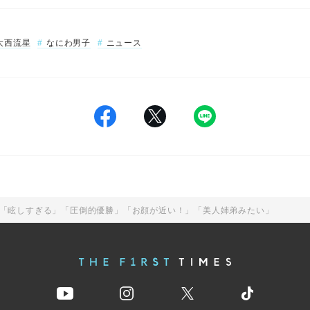
大西流星
なにわ男子
ニュース
！「眩しすぎる」「圧倒的優勝」「お顔が近い！」「美人姉弟みたい」