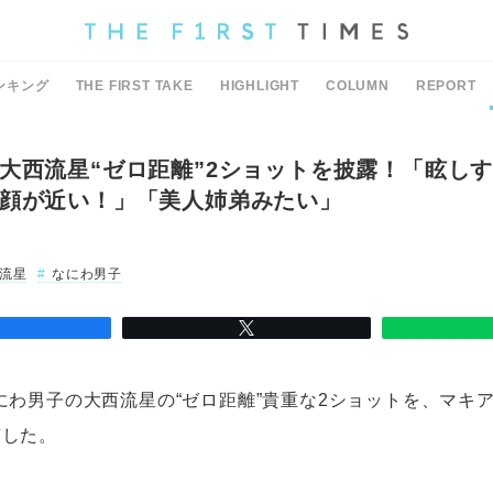
ンキング
THE FIRST TAKE
HIGHLIGHT
COLUMN
REPORT
大西流星“ゼロ距離”2ショットを披露！「眩し
顔が近い！」「美人姉弟みたい」
流星
なにわ男子
にわ男子の大西流星の“ゼロ距離”貴重な2ショットを、マキ
投稿した。