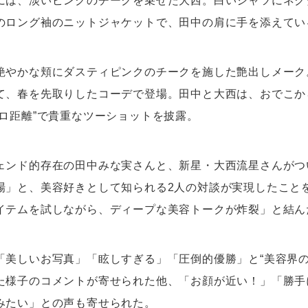
には、淡いピンクのチークを乗せた大西。白いシャツにネク
のロング袖のニットジャケットで、田中の肩に手を添えてい
艶やかな頬にダスティピンクのチークを施した艶出しメーク
て、春を先取りしたコーデで登場。田中と大西は、おでこか
ゼロ距離”で貴重なツーショットを披露。
ェンド的存在の田中みな実さんと、新星・大西流星さんがつい
場」と、美容好きとして知られる2人の対談が実現したこと
イテムを試しながら、ディープな美容トークが炸裂」と結ん
「美しいお写真」「眩しすぎる」「圧倒的優勝」と“美容界の
た様子のコメントが寄せられた他、「お顔が近い！」「勝手
みたい」との声も寄せられた。