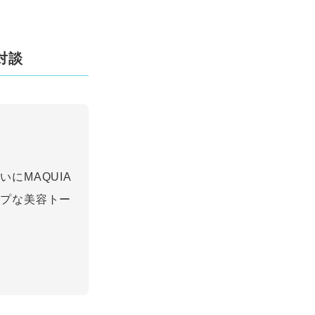
対談
にMAQUIA
ープな美容トー