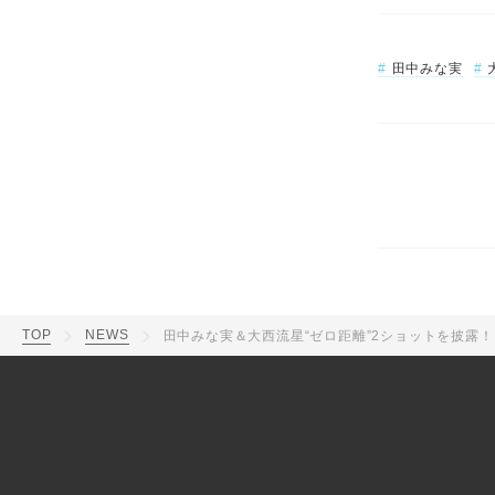
田中みな実
TOP
NEWS
田中みな実＆大西流星“ゼロ距離”2ショットを披露