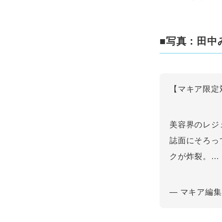
■写真：田中
【マキア限定
美容界のレジ
誌面にそろっ
クが炸裂。…
— マキア編集部 