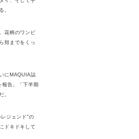
タイ、そして手
る。
。花柄のワンピ
ら頬までをくっ
にMAQUIA誌
を報告。「下半期
だ。
レジェンド”の
にドキドキして