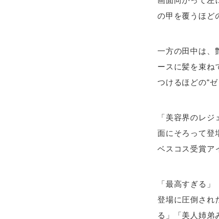
画面向かって左
の甲を覆うほど
一方の田中は、
ースに髪を束ね
つけるほどの“
「美容界のレジ
面にそろって登
ベスコス受賞ア
「最高すぎる」
登場に圧倒され
る」「美人姉弟