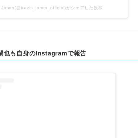
s Japan(@travis_japan_official)がシェアした投稿
也も自身のInstagramで報告