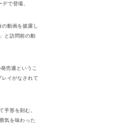
ーデで登場。
時の動画を披露し
」と訪問前の動
』の発売週というこ
スプレイがなされて
て手形を刻む。
囲気を味わった