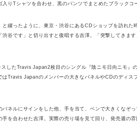
ゴ入りTシャツを合わせ、黒のパンツでまとめたブラックコ
」と綴ったように、東京・渋谷にあるCDショップを訪れた
「渋谷です」と切り出すと復唱する吉澤。「突撃してきます
ースしたTravis Japan2枚目のシングル『陰ニモ日向ニモ
はTravis Japanのメンバーの大きなパネルやCDのディ
のパネルにサインをした他、手を当て、ペンで大きくなぞっ
の手を合わせた吉澤。実際の売り場を見て回り、発売週の雰