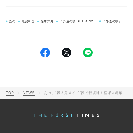
あの
亀梨和也
窪塚洋介
『外道の歌 SEASON2』
『外道の歌』
TOP
NEWS
あの、“殺人鬼メイド”役で新境地！窪塚＆亀梨も「ハマりすぎ」と絶賛の『外道の歌 SEASON2』新場面写真解禁