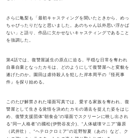
さらに亀梨も「最初キャスティングを聞いたときから、めっ
ちゃぴったりだなと思いました。あのちゃん以外思い浮かば
ない」と語り、作品に欠かせないキャスティングであること
を強調した。
第4話では、復讐屋誕生の原点に迫る。平穏な日常を奪われ
自暴自棄となったカモは、どのようにして復讐屋へと変貌を
遂げたのか。園田は虐待殺人を犯した岸本周平の『怪死事
件』を探り始める。
このたび解禁された場面写真では、愛する家族を奪われ、復
讐屋として生きる覚悟を決めたカモの過去を捉えた姿をはじ
め、復讐支援団体“朝食会”の場面でスクリーンに映し出され
る“同一人格者”の國松(伊勢谷友介)、“人体破壊マニア”藤原
（武井壮）、“ヘテロクロミア”の近野智夏（あの）など、ク