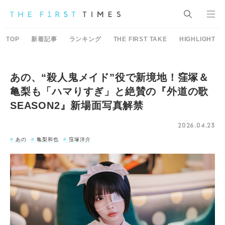
TOP
新着記事
ランキング
THE FIRST TAKE
HIGHLIGHT
あの、“殺人鬼メイド”役で新境地！窪塚＆
亀梨も「ハマりすぎ」と絶賛の『外道の歌
SEASON2』新場面写真解禁
2026.04.23
あの
亀梨和也
窪塚洋介