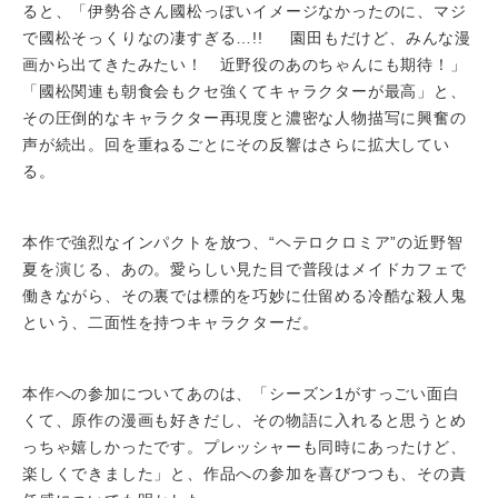
ると、「伊勢谷さん國松っぽいイメージなかったのに、マジ
で國松そっくりなの凄すぎる…!! 園田もだけど、みんな漫
画から出てきたみたい！ 近野役のあのちゃんにも期待！」
「國松関連も朝食会もクセ強くてキャラクターが最高」と、
その圧倒的なキャラクター再現度と濃密な人物描写に興奮の
声が続出。回を重ねるごとにその反響はさらに拡大してい
る。
本作で強烈なインパクトを放つ、“ヘテロクロミア”の近野智
夏を演じる、あの。愛らしい見た目で普段はメイドカフェで
働きながら、その裏では標的を巧妙に仕留める冷酷な殺人鬼
という、二面性を持つキャラクターだ。
本作への参加についてあのは、「シーズン1がすっごい面白
くて、原作の漫画も好きだし、その物語に入れると思うとめ
っちゃ嬉しかったです。プレッシャーも同時にあったけど、
楽しくできました」と、作品への参加を喜びつつも、その責