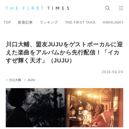
TOP
新着記事
ランキング
THE FIRST TAKE
HIGHLIGHT
川口大輔、盟友JUJUをゲストボーカルに迎
えた楽曲をアルバムから先行配信！「イカ
すぜ輝く天才」（JUJU）
2026.06.03
川口大輔
JUJU