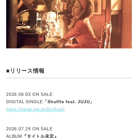
■リリース情報
2026.06.03 ON SALE
DIGITAL SINGLE
「Shuffle feat. JUJU」
https://smar.lnk.to/BxVUaH
2026.07.29 ON SALE
ALBUM
『タイトル未定』