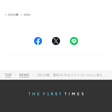
川口大輔
JUJU
TOP
NEWS
川口大輔、盟友JUJUをゲストボーカルに迎えた楽曲をアルバムから先行配信！「イカすぜ輝く天才」（JUJU）