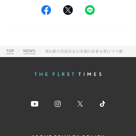
TOP
NEWS
濡れ髪の宮舘涼太が水面の反射を受けつつ優しく微笑むシンプルなアンバサダーオフショットに「もちもち肌で美しい」「透明感すごい」「ナチュラルな色気漂ってる」