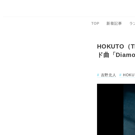
TOP
新着記事
ラ
HOKUTO（
ド曲「Diam
吉野北人
HOKU