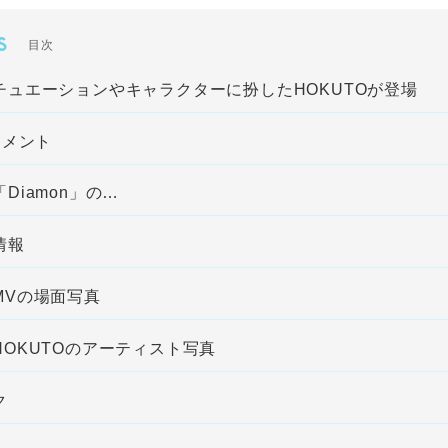
S
目次
チュエーションやキャラクターに扮したHOKUTOが登場
コメント
iamon」のMV
情報
MVの場面写真
HOKUTOのアーティスト写真
ク