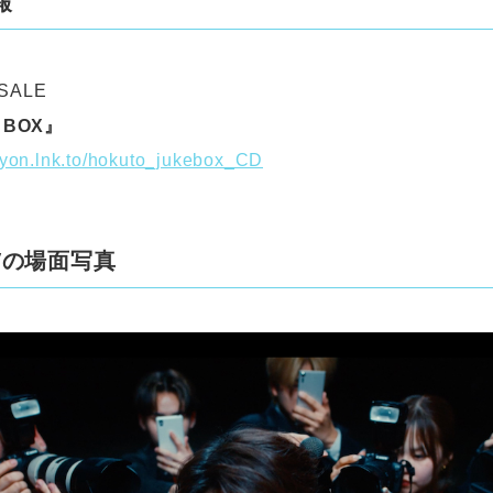
報
 SALE
 BOX』
nyon.lnk.to/hokuto_jukebox_CD
Vの場面写真