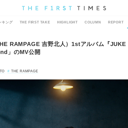
ンキング
THE FIRST TAKE
HIGHLIGHT
COLUMN
REPORT
THE RAMPAGE 吉野北人）1stアルバム『JUKE
ond」のMV公開
TO
THE RAMPAGE