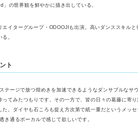
ond」の世界観を鮮やかに描き出している。
リエイターグループ・ODOOJIも出演。高いダンススキル
いる。
メント
んがステージで放つ煌めきを加速できるようなダンサブルなサ
作ってみたつもりです。その一方で、皆の日々の葛藤に寄り
した。ダイヤも石ころも捉え方次第で紙一重だというメッセ
んの透き通るボーカルで感じて欲しいです。