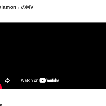
iamon」のMV