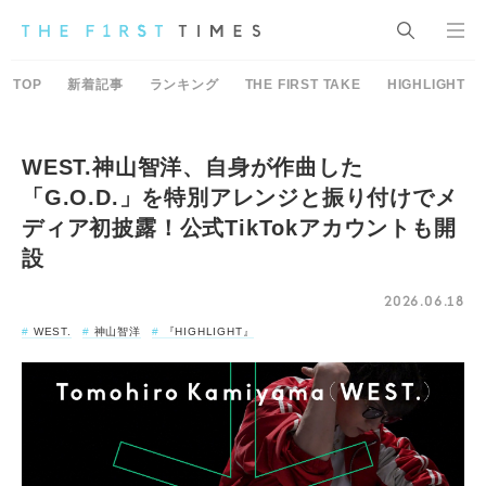
TOP
新着記事
ランキング
THE FIRST TAKE
HIGHLIGHT
WEST.神山智洋、自身が作曲した
「G.O.D.」を特別アレンジと振り付けでメ
ディア初披露！公式TikTokアカウントも開
設
2026.06.18
WEST.
神山智洋
『HIGHLIGHT』