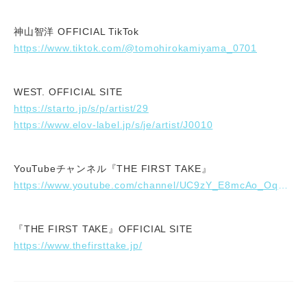
神山智洋 OFFICIAL TikTok
https://www.tiktok.com/@tomohirokamiyama_0701
WEST. OFFICIAL SITE
https://starto.jp/s/p/artist/29
https://www.elov-label.jp/s/je/artist/J0010
YouTubeチャンネル『THE FIRST TAKE』
https://www.youtube.com/channel/UC9zY_E8mcAo_Oq772LEZq8Q
『THE FIRST TAKE』OFFICIAL SITE
https://www.thefirsttake.jp/