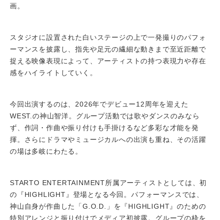
画。
スタジオに設置された白いステージの上で一発撮りのパフォ
ーマンスを披露し、指先や足元の繊細な動きまで至近距離で
捉える映像表現によって、アーティストの持つ表現力や存在
感をハイライトしていく。
今回出演するのは、2026年でデビュー12周年を迎えた
WEST.の神山智洋。グループ活動では歌やダンスのみなら
ず、作詞・作曲や振り付けも手掛けるなど多彩な才能を発
揮。さらにドラマやミュージカルへの出演も重ね、その活躍
の場は多岐にわたる。
STARTO ENTERTAINMENT所属アーティストとしては、初
の『HIGHLIGHT』登場となる今回。パフォーマンスでは、
神山自身が作曲した「G.O.D.」を『HIGHLIGHT』のための
特別アレンジと振り付けでメディア初披露。グループの枠を