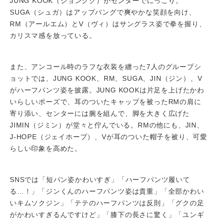
JUNG KOOK（ジョングク）がセンターでにっこり。
SUGA（シュガ）はアップバングで爽やかな笑顔を向け、
RM（アールエム）とV（ヴィ）はサングラス姿で拳を握り、
カリスマ感を放っている。
また、アンコール時のラフな衣装を纏った7人のグループシ
ョットでは、JUNG KOOK、RM、SUGA、JIN（ジン）、V
がハーフパンツ姿を披露。JUNG KOOKは片足を上げたかわ
いらしいポーズで、耳のついたキャップを被ったRMの肩に
寄り添い、センターには腕を組んで、脚を大きく広げた
JIMIN（ジミン）が堂々と佇んでいる。RMの他にも、JIN、
J-HOPE（ジェイホープ）、Vが耳のついた帽子を被り、可愛
らしい印象を高めた。
SNSでは「短パン姿かわいすぎ」「ハーフパンツ履いて
る…！」「ジンくんのハーフパンツ姿は貴重」「全部かわい
いキムソクジン」「テテのハーフパンツは反則」「グクの足
がかわいすぎるんですけど」「膝下の長さに驚く」「ユンギ