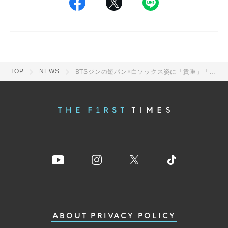
TOP
NEWS
BTSジンの短パン×白ソックス姿に「貴重」「全部かわいい」の声、ジョングクは片足上げポーズ！7人の集合ショットに反響
ABOUT
PRIVACY POLICY