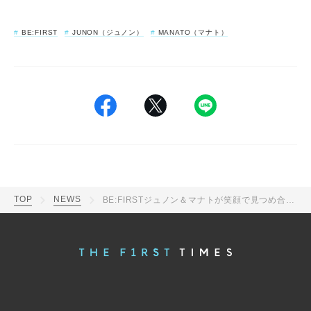
BE:FIRST
JUNON（ジュノン）
MANATO（マナト）
TOP
NEWS
BE:FIRSTジュノン＆マナトが笑顔で見つめ合いながらダンス！「ジュノマナでしか得られない多幸感」「相思相愛」と反響