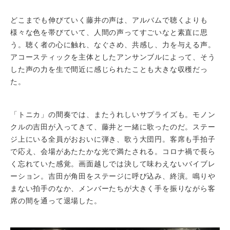
どこまでも伸びていく藤井の声は、アルバムで聴くよりも
様々な色を帯びていて、人間の声ってすごいなと素直に思
う。聴く者の心に触れ、なぐさめ、共感し、力を与える声。
アコースティックを主体としたアンサンブルによって、そう
した声の力を生で間近に感じられたことも大きな収穫だっ
た。
「トニカ」の間奏では、またうれしいサプライズも。モノン
クルの吉田が入ってきて、藤井と一緒に歌ったのだ。ステー
ジ上にいる全員がおおいに弾き、歌う大団円。客席も手拍子
で応え、会場があたたかな光で満たされる。コロナ禍で長ら
く忘れていた感覚。画面越しでは決して味わえないバイブレ
ーション。吉田が角田をステージに呼び込み、終演。鳴りや
まない拍手のなか、メンバーたちが大きく手を振りながら客
席の間を通って退場した。