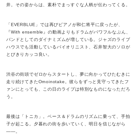
井。その姿からは、素朴でまっすぐな人柄が伝わってくる。
「EVERBLUE」では再びピアノが和仁将平に戻ったが、
『With ensemble』の動画よりもドラムがパワフルなぶん、
バンドとしてのダイナミズムが増している。ジャズのライブ
ハウスでも活動しているバイオリニスト、石井智大のソロが
とびきりカッコ良い。
渋谷の街頭でゼロからスタートし、夢に向かってひたむきに
走り続けてきたOmoinotake。彼らをずっと見守ってきたフ
ァンにとっても、この日のライブは特別なものになっただろ
う。
最後は「トニカ」。ベース＆ドラムのリズムに乗って、手拍
子が起こる。夕暮れの街を歩いていく、明日を信じながら
――。