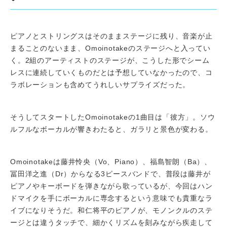
ピアノとストリングスはそのままステージに残り、音楽が止
まることのないまま、Omoinotakeのステージへと入ってい
く。2組のアーティストのステージが、こうした形でシーム
レスに連続していくものだとは予想していなかったので、コ
ラボレーションも含めてうれしいサプライズだった。
そうしてスタートしたOmoinotakeの1曲目は「彼方」。ソウ
ルフルなボーカルが響きわたると、ガラリと景色が変わる。
Omoinotakeは藤井怜央（Vo、Piano）、福島智朗（Ba）、
冨田洋之進（Dr）からなる3ピースバンドで、普段は藤井が
ピアノやキーボードを弾きながら歌っているが、今回はハン
ドマイクを手にボーカルに専念するという意味でも貴重なラ
イブになりそうだ。和仁将平のピアノが、モノンクルのステ
ージとは違うタッチで、細かくリズムを刻みながら疾走して