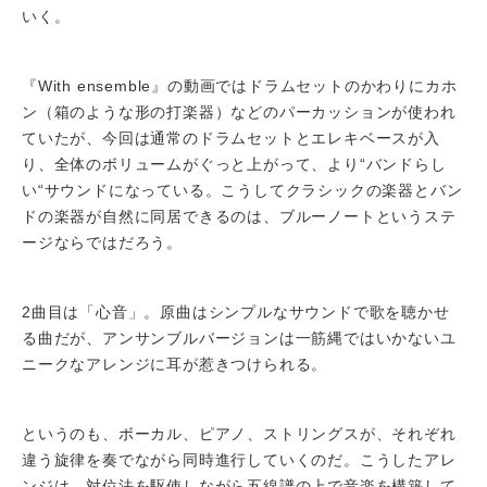
いく。
『With ensemble』の動画ではドラムセットのかわりにカホ
ン（箱のような形の打楽器）などのパーカッションが使われ
ていたが、今回は通常のドラムセットとエレキベースが入
り、全体のボリュームがぐっと上がって、より“バンドらし
い“サウンドになっている。こうしてクラシックの楽器とバン
ドの楽器が自然に同居できるのは、ブルーノートというステ
ージならではだろう。
2曲目は「心音」。原曲はシンプルなサウンドで歌を聴かせ
る曲だが、アンサンブルバージョンは一筋縄ではいかないユ
ニークなアレンジに耳が惹きつけられる。
というのも、ボーカル、ピアノ、ストリングスが、それぞれ
違う旋律を奏でながら同時進行していくのだ。こうしたアレ
ンジは、対位法を駆使しながら五線譜の上で音楽を構築して