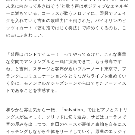
未来に向かって歩き出そう”と歌う声はポジティブなエネルギ
ーに満ちている。コーラスが歌うメロディに、即興でフェイ
クを入れていく吉田の歌唱力に圧倒された。バイオリンのピ
ッツィカート（弦を指ではじく奏法）で締めくくるのも、こ
の曲にふさわしい。
「普段はバンドでイェー！ ってやってるけど、こんな豪華
な空間でアンサンブルと一緒に演奏できて、もう最高です
ね」と吉田。ステージと客席が近いブルーノート東京で、フ
ランクにコミュニケーションをとりながらライブを進めてい
く姿に、モノンクルがジャズシーンから出てきたアーティス
トであることを実感する。
和やかな雰囲気から一転、「salvation」ではピアノとストリ
ングスが生々しく、ソリッドに切り込み、サビはコーラスで
音の厚みを出しつつ、角田のベースが裏拍と表拍を自在にス
イッチングしながら全体をリードしていく。原曲のエッジィ