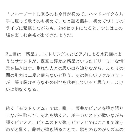
「ブルーノートに来るのも今日が初めて。ハンドマイクを片
手に座って歌うのも初めて」だと語る藤井。初めてづくしの
ライブに緊張しながらも、2ndセットになると、少しはこの
場を楽しむ余裕が出てきたようだ。
3曲目は「惑星」。ストリングスとピアノによる水彩画のよ
うなサウンドが、夜空に浮かぶ惑星といったドリーミーな情
景を描き出す。別れた人との思い出を辿りながら、ふたりの
間の引力は二度と戻らないと歌う。その美しいファルセット
が、張り裂けそうな心の叫びを代弁していると思うと、よけ
いに切なくなる。
続く「モラトリアム」では、唯一、藤井がピアノを弾き語り
しながら歌った。それを聴くと、ボーカリストが歌いながら
弾くピアノと、ピアニストが弾くピアノとではここまで違う
のかと驚く。藤井が弾き語ることで、歌そのものがリズムの