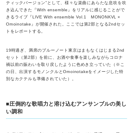
ティックバージョン”として、様々な楽曲にあらたな息吹を吹
き込んできた『With ensemble』をリアルに感じることがで
きるライブ『LIVE With ensemble Vol.1 MONONKVL ×
Omoinotake』が開催された。ここでは第2部となる2ndセッ
トをレポートする。
19時過ぎ、満席のブルーノート東京はまもなくはじまる2nd
セット（第2部）を前に、お酒や食事を楽しみながらコロナ
禍以前の賑わいを取り戻したように色めき立っていた（※こ
の日、出演するモノンクルとOmoinotakeをイメージした特
別なカクテルも準備されていた）。
■圧倒的な歌唱力と溶け込むアンサンブルの美し
い調和