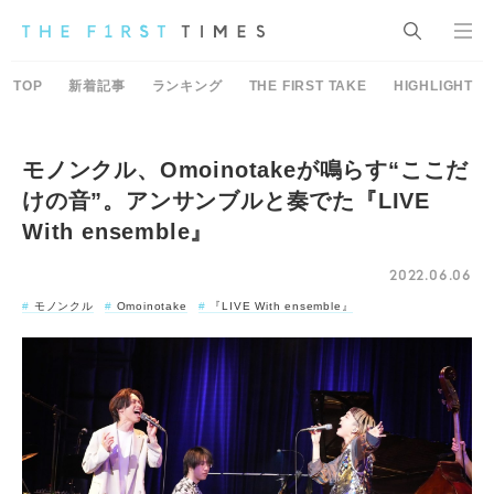
TOP
新着記事
ランキング
THE FIRST TAKE
HIGHLIGHT
モノンクル、Omoinotakeが鳴らす“ここだ
けの音”。アンサンブルと奏でた『LIVE
With ensemble』
2022.06.06
モノンクル
Omoinotake
『LIVE With ensemble』