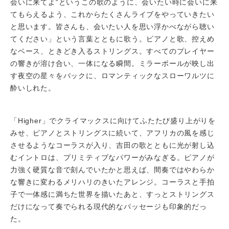
会いに来てよ“というこの歌のように、会いたい時に会いに来
てもらえるよう、これからたくさんライブをやっていきたい
と思います。皆さんも、会いたい人を思い浮かべながら聴い
てください」という言葉とともに歌う。ピアノと歌、控えめ
なベース、ときどき入るストリングス。すべてのプレイヤー
の響きが溶け合い、一体になる瞬間。ミラーボールが映し出
す夜空の星々をバックに、ロマンティックなスローワルツに
酔いしれた。
「Higher」でクライマックスに向けてふたたび盛り上がりを
みせ、ピアノとストリングスに続いて、アフリカの風を感じ
させるようなコーラスが入り、吉田の歌とともに光が射し込
むイントロは、プリミティブなパワーがみなぎる。ピアノが
力強く硬質な音で刻んでいたかと思えば、間奏ではやわらか
な響きに変わるメリハリのきいたアレンジ。コーラスと手拍
子で一体感に満ちた世界を描いたあと、すっとストリングス
だけになって奏でられる現代的なパッセージも印象的だっ
た。