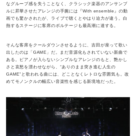
なグルーブ感を失うことなく、クラシック楽器のアンサンブ
ルに昇華させたアレンジの手腕には『With ensemble』の動
画でも驚かされたが、ライブで聴くとやはり迫力が違う。白
熱するステージに客席のボルテージも最高潮に達する。
そんな客席をクールダウンさせるように、吉田が座って歌い
出したのは「GAME」だ。まだ音源化もされていない新曲で
ある。ピアノが入らないシンプルなアレンジのもと、艶かし
さと哀愁を漂わせながら、“ありのまま突き進む人生の
GAME”と歌われる曲には、どことなくレトロな雰囲気も。改
めてモノンクルの幅広い音楽性を感じる新境地だった。