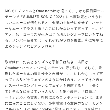
MCでモノンクルとOmoinotakeが揃って、しかも同日同一ス
テージで『SUMMER SONIC 2022』に出演決定といううれ
しいニュースが伝えらると、会場の手拍子に乗せて、ハッピ
ーなムードでラスト曲「ここにしかないって言って」へ。ピ
アノ、歌、コーラスが生み出す心地よいグルーブに身を委ね
る。メンバー紹介では、それぞれがソロを披露。和仁将平に
よるジャジィなピアノソロも！
歌が終わったあともリズムと手拍子は続き、吉田が
Omoinotakeのメンバーをステージに呼び込む。そして、登
場したボーカルの藤井怜央と吉田が「ここにしかないって言
って」のサビをフェイクのようにかけ合う。ノってきた吉田
がスーパーロングトーンなフェイクを披露すると「（長く
て）そんなに覚えていらんない」と歌う藤井。「自由だ
ー！」と応える吉田。即興によるコラボレーションは、まさ
に世界のここにしかない。多幸感溢れる空気のなか、モノン
クルのふたりがOmoinotakeに見送られてステージを後にし