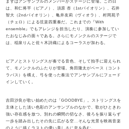
まずはアンサンブルのメンバーがステージに登場。この日
は、和仁将平（ピアノ）、須原 杏（1stバイオリン）、石井
智大（2ndバイオリン）、亀井友莉（ヴィオラ）、村岡苑子
（チェロ）による弦楽四重奏だ。これまでの『With
ensemble』でもアレンジを担当したり、演奏に参加してい
たおなじみの面々である。さらにモノンクルのステージで
は、稲泉りんと佐々木詩織によるコーラスが加わる。
ピアノとストリングスが奏でる音色、そして拍手に迎えられ
て、モノンクルのふたりが登場。角田隆太がベース（コント
ラバス）を構え、弓を使った奏法でアンサンブルにフェード
インしていく。
吉田沙良が歌い始めたのは「GOODBYE」。ストリングスを
主体とした淡い色彩のアンサンブルのなかで、歌がひときわ
強い存在感を放つ。別れの瞬間の切なさ、後ろを振り返らず
一歩を踏み出したその先に広がる空…そんな光景を映画音楽
のように描くラストの儚い美しさに息を呑む。