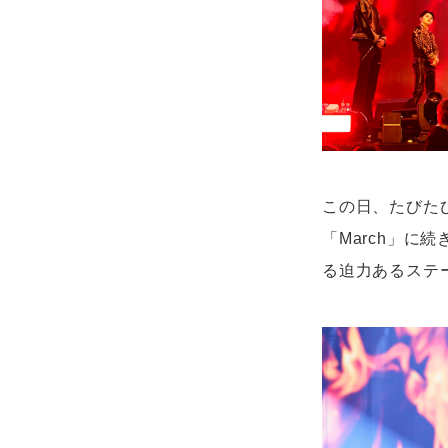
この日、たびた
「March」に
る迫力あるステ