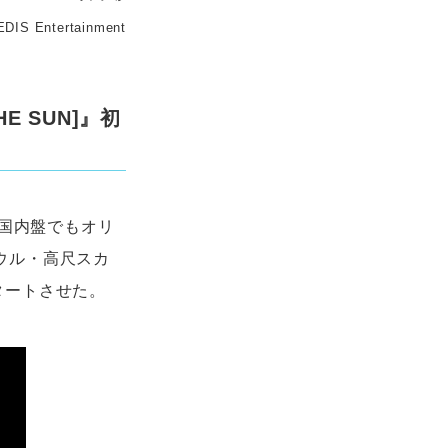
DIS Entertainment
HE SUN]』初
本国内盤でもオリ
ソウル・高尺スカ
をスタートさせた。