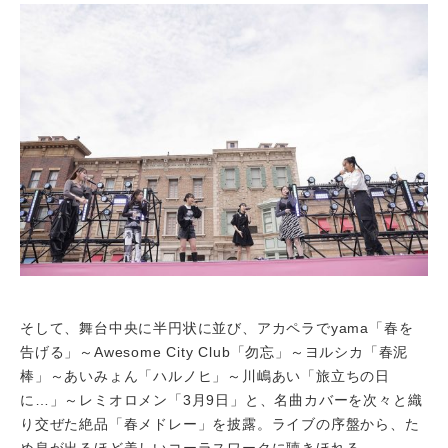
そして、舞台中央に半円状に並び、アカペラでyama「春を
告げる」～Awesome City Club「勿忘」～ヨルシカ「春泥
棒」～あいみょん「ハルノヒ」～川嶋あい「旅立ちの日
に…」～レミオロメン「3月9日」と、名曲カバーを次々と織
り交ぜた絶品「春メドレー」を披露。ライブの序盤から、た