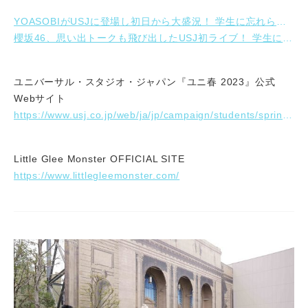
YOASOBIがUSJに登場し初日から大盛況！ 学生に忘れられない思い出を届けるイベント『ユニ春！ライブ2023』1日目レポート
櫻坂46、思い出トークも飛び出したUSJ初ライブ！ 学生に忘れられない思い出を届けるイベント『ユニ春！ライブ2023』2日目レポート
ユニバーサル・スタジオ・ジャパン『ユニ春 2023』公式
Webサイト
https://www.usj.co.jp/web/ja/jp/campaign/students/spring-2023
Little Glee Monster OFFICIAL SITE
https://www.littlegleemonster.com/