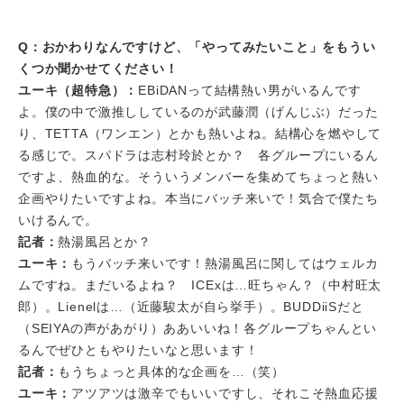
Q：おかわりなんですけど、「やってみたいこと」をもうい
くつか聞かせてください！
ユーキ（超特急）：
EBiDANって結構熱い男がいるんです
よ。僕の中で激推ししているのが武藤潤（げんじぶ）だった
り、TETTA（ワンエン）とかも熱いよね。結構心を燃やして
る感じで。スパドラは志村玲於とか？ 各グループにいるん
ですよ、熱血的な。そういうメンバーを集めてちょっと熱い
企画やりたいですよね。本当にバッチ来いで！気合で僕たち
いけるんで。
記者：
熱湯風呂とか？
ユーキ：
もうバッチ来いです！熱湯風呂に関してはウェルカ
ムですね。まだいるよね？ ICExは…旺ちゃん？（中村旺太
郎）。Lienelは…（近藤駿太が自ら挙手）。BUDDiiSだと
（SEIYAの声があがり）ああいいね！各グループちゃんとい
るんでぜひともやりたいなと思います！
記者：
もうちょっと具体的な企画を…（笑）
ユーキ：
アツアツは激辛でもいいですし、それこそ熱血応援