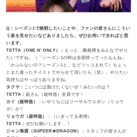
Q：シーズン1で挑戦したいことや、ファンの皆さんにこうい
う姿を見せたいなどありましたら、ぜひお伺いできればと思
います。
TETTA（ONE N’ ONLY）：
えっと…腕相撲をみんなでやり
たいですね。（「シーズン1の時は全部持ってったもんね」
「かぶらないの？シーズン1と」などツッコまれて）ちょっ
とまた違ったテイストでやらせて頂いたら（笑）。やりたい
気持ちはやっぱりありますね。
タクヤ：
こいつには負けたくないぜ！みたいのは？
TETTA：
超さん（超特急）全員です！
カイ（超特急）
：いやうちにはリーサルウエポン（リョウ
ガ）が！
リョウガ（超特急）
：（いきってる表情）
TETTA：
ぜひお願いします…！
ジャン海渡（SUPEER★DRAGON）
：スタッフの皆さんが