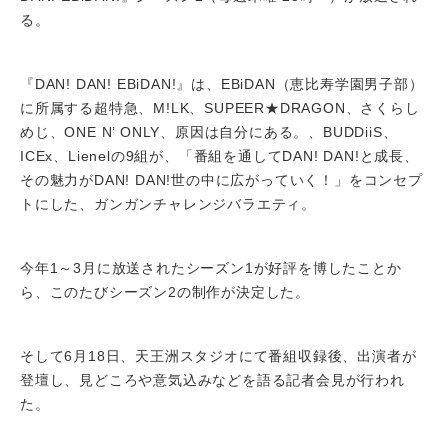
る。
『DAN! DAN! EBiDAN!』は、EBiDAN（恵比寿学園男子部）
に所属する超特急、M!LK、SUPEER★DRAGON、さくらし
めじ、ONE N’ ONLY、原因は自分にある。、BUDDiiS、
ICEx、Lienelの9組が、「番組を通してDAN! DAN!と成長、
その魅力がDAN! DAN!世の中に広がっていく！」をコンセプ
トにした、ガンガンチャレンジバラエティ。
今年1～3月に放送されたシーズン1が好評を博したことか
ら、このたびシーズン2の制作が決定した。
そして6月18日、天王洲スタジオにて番組収録後、出演者が
登壇し、見どころや意気込みなどを語る記者会見が行われ
た。