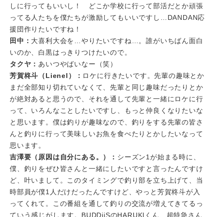
しに行ってもいいし！ どこか学校に行って部活だとか頑張
ってる人たちを僕たちが激励してもいいですし…DANDAN応
援団作りたいですね！
田中：
大喜利大会を…やりたいですね…。誰がいちばん面白
いのか、白黒はっきりつけたいので。
タクヤ：
あいつやばいなー（笑）
芳賀柊斗（Lienel）：
ロケに行きたいです。先輩の趣味とか
まだ全部知り切れていなくて、先輩と同じ趣味だったりとか
が絶対あると思うので、それを通して先輩と一緒にロケに行
って、いろんなことしたいですし、もっと仲良くなりたいな
と思います。僕は釣りが趣味なので、釣りをする先輩の皆さ
んと釣りに行って美味しいお魚を食べたりとかしたいなって
思います。
吉澤要（原因は自分にある。）：
シーズン1が始まる時に、
僕、釣りをぜひ皆さんと一緒にしたいですと言ったんですけ
ど、叶いまして。このタイミングで釣り部を立ち上げて、当
時部員が僕1人だけだったんですけど、やっと芳賀柊斗が入
ってくれて。この番組を通して釣りの交流が増えてきてるっ
ていう感じがします。BUDDiiSのHARUKIくん、超特急さん