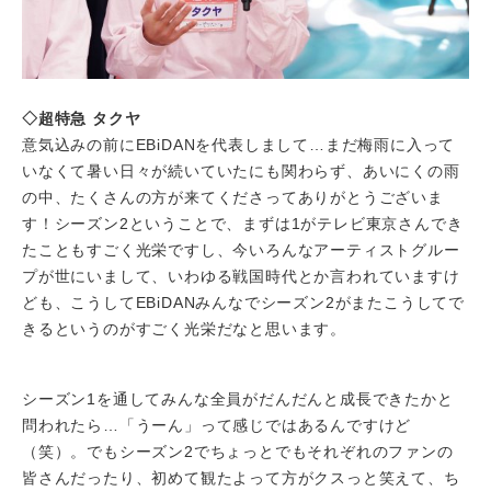
◇超特急 タクヤ
意気込みの前にEBiDANを代表しまして…まだ梅雨に入って
いなくて暑い日々が続いていたにも関わらず、あいにくの雨
の中、たくさんの方が来てくださってありがとうございま
す！シーズン2ということで、まずは1がテレビ東京さんでき
たこともすごく光栄ですし、今いろんなアーティストグルー
プが世にいまして、いわゆる戦国時代とか言われていますけ
ども、こうしてEBiDANみんなでシーズン2がまたこうしてで
きるというのがすごく光栄だなと思います。
シーズン1を通してみんな全員がだんだんと成長できたかと
問われたら…「うーん」って感じではあるんですけど
（笑）。でもシーズン2でちょっとでもそれぞれのファンの
皆さんだったり、初めて観たよって方がクスっと笑えて、ち