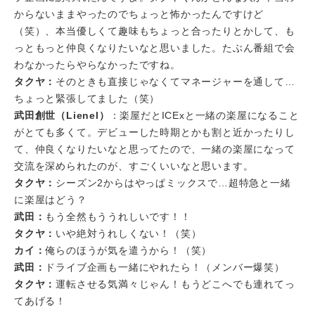
からないままやったのでちょっと怖かったんですけど
（笑）、本当優しくて趣味もちょっと合ったりとかして、も
っともっと仲良くなりたいなと思いました。たぶん番組で会
わなかったらやらなかったですね。
タクヤ：
そのときも直接じゃなくてマネージャーを通して…
ちょっと緊張してました（笑）
武田創世（Lienel）
：楽屋だとICExと一緒の楽屋になること
がとても多くて。デビューした時期とかも割と近かったりし
て、仲良くなりたいなと思ってたので、一緒の楽屋になって
交流を深められたのが、すごくいいなと思います。
タクヤ：
シーズン2からはやっぱミックスで…超特急と一緒
に楽屋はどう？
武田：
もう全然もううれしいです！！
タクヤ：
いや絶対うれしくない！（笑）
カイ：
俺らのほうが気を遣うから！（笑）
武田：
ドライブ企画も一緒にやれたら！（メンバー爆笑）
タクヤ：
運転させる気満々じゃん！もうどこへでも連れてっ
てあげる！