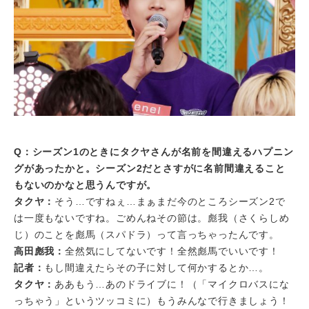
Q：シーズン1のときにタクヤさんが名前を間違えるハプニン
グがあったかと。シーズン2だとさすがに名前間違えること
もないのかなと思うんですが。
タクヤ：
そう…ですねぇ…まぁまだ今のところシーズン2で
は一度もないですね。ごめんねその節は。彪我（さくらしめ
じ）のことを彪馬（スパドラ）って言っちゃったんです。
高田彪我：
全然気にしてないです！全然彪馬でいいです！
記者：
もし間違えたらその子に対して何かするとか…。
タクヤ：
ああもう…あのドライブに！（「マイクロバスにな
っちゃう」というツッコミに）もうみんなで行きましょう！