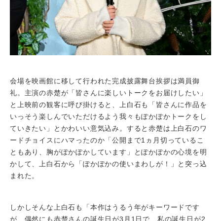
会場を映画館に移して行われた完成披露舞台挨拶は満員御
礼。主演の赤楚が「皆さんに楽しいトークをお届けしたい」
と上映前の観客に呼び掛けると、上白石も「皆さんに作品を
いっそう楽しんでいただけるよう我々もぽかぽかトークをし
ていきたい」とかわいい意気込み。すると赤楚は上白石のワ
ードチョイスにハマったのか「公開まで1ヵ月切っているこ
ともあり、胸がぽかぽかしています」とぽかぽかの心境を明
かして、上白石から「ぽかぽかの使いまわしが！」と突っ込
まれた。
しかしそんな上白石も「本作はうるう年がキーワードです
が、偶然にも赤楚さんの誕生日が3月1日で、私の誕生日が2