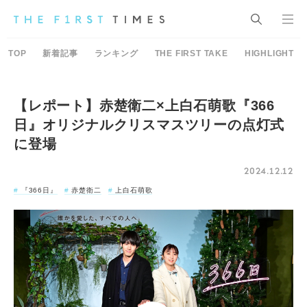
TOP
新着記事
ランキング
THE FIRST TAKE
HIGHLIGHT
【レポート】赤楚衛二×上白石萌歌『366
日』オリジナルクリスマスツリーの点灯式
に登場
2024.12.12
『366日』
赤楚衛二
上白石萌歌