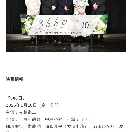
映画情報
『366日』
2025年1月10日（金）公開
主演：赤楚衛二
出演：上白石萌歌、中島裕翔、玉城ティナ、
稲垣来泉、齋藤潤、溝端淳平（友情出演）、石田ひかり（友