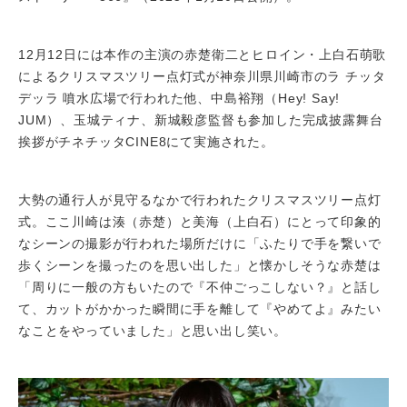
12月12日には本作の主演の赤楚衛二とヒロイン・上白石萌歌
によるクリスマスツリー点灯式が神奈川県川崎市のラ チッタ
デッラ 噴水広場で行われた他、中島裕翔（Hey! Say!
JUM）、玉城ティナ、新城毅彦監督も参加した完成披露舞台
挨拶がチネチッタCINE8にて実施された。
大勢の通行人が見守るなかで行われたクリスマスツリー点灯
式。ここ川崎は湊（赤楚）と美海（上白石）にとって印象的
なシーンの撮影が行われた場所だけに「ふたりで手を繋いで
歩くシーンを撮ったのを思い出した」と懐かしそうな赤楚は
「周りに一般の方もいたので『不仲ごっこしない？』と話し
て、カットがかかった瞬間に手を離して『やめてよ』みたい
なことをやっていました」と思い出し笑い。