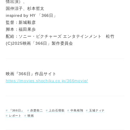
情出演）、
国仲涼子、杉本哲太
inspired by HY 「366日」
監督：新城毅彦
脚本：福田果歩
配給：ソニー・ピクチャーズ エンタテインメント 松竹
(C)2025映画「366日」製作委員会
映画『366日』作品サイト
https://movies.shochiku.co.jp/366movie/
『366日』
赤楚衛二
上白石萌歌
中島裕翔
玉城ティナ
レポート
映画