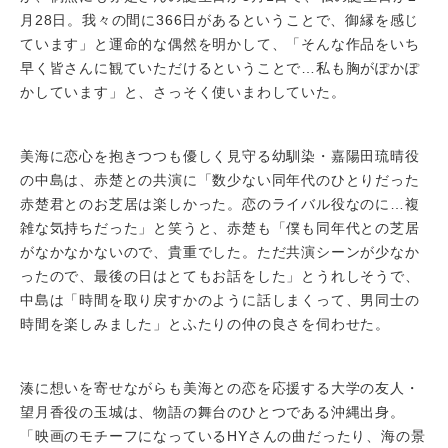
月28日。我々の間に366日があるということで、御縁を感じ
ています」と運命的な偶然を明かして、「そんな作品をいち
早く皆さんに観ていただけるということで…私も胸がぽかぽ
かしています」と、さっそく使いまわしていた。
美海に恋心を抱きつつも優しく見守る幼馴染・嘉陽田琉晴役
の中島は、赤楚との共演に「数少ない同年代のひとりだった
赤楚君とのお芝居は楽しかった。恋のライバル役なのに…複
雑な気持ちだった」と笑うと、赤楚も「僕も同年代との芝居
がなかなかないので、貴重でした。ただ共演シーンが少なか
ったので、最後の日はとてもお話をした」とうれしそうで、
中島は「時間を取り戻すかのように話しまくって、男同士の
時間を楽しみました」とふたりの仲の良さを伺わせた。
湊に想いを寄せながらも美海との恋を応援する大学の友人・
望月香役の玉城は、物語の舞台のひとつである沖縄出身。
「映画のモチーフになっているHYさんの曲だったり、海の景