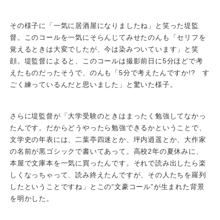
その様子に「一気に居酒屋になりましたね」と笑った堤監
督。このコールを一気にそらんじてみせたのんも「セリフを
覚えるときは大変でしたが、今は染みついています」と笑
顔。堤監督によると、このコールは撮影前日に5分ほどで考
えたものだったそうで、のんも「5分で考えたんですか!? す
ごく練っているんだと思いました」と驚いた様子。
さらに堤監督が「大学受験のときはまったく勉強してなかっ
たんです。だからどうやったら勉強できるかということで、
文学史の年表には、二葉亭四迷とか、坪内逍遥とか、大作家
の名前が黒ゴシックで書いてあって。高校2年の夏休みに、
本屋で文庫本を一気に買ったんです。それで読み出したら楽
しくなっちゃって、読み終えたんですが、その人たちを羅列
したということですね」とこの“文豪コール”が生まれた背景
を明かした。