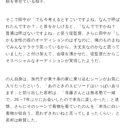
頼を寄せている様子。
そこで田中が「でも今考えるとすごいですよね。なんで呼ば
れたんですか？」と首をかしげると、「なんでですかね？
普通は呼ばないですよね」と笑う堤監督。さらに田中が「し
かも女性の役のオーディションのはずなのに、俺のものまね
でみんなケラケラ笑っているから。大丈夫なのかなと思って
いました」と付け加えて、会場を沸かせた。堤監督だからこ
そスペシャルなオーディションが実現したようだ。
のん自身は、加代子が東十条の家に乗り込むシーンがお気に
入りだったという。「あのときのエピソードはいっぱいあり
ます」と切り出した若村は、「滝藤さんとは無名塾で一緒
で。26～7年ぶりにお会いしたので本当に楽しかった」と述
懐。さらにそのシーンで着物を着ていたのんを「本当に白い
着物が似合う。思わずきれいねと言ってしまったくらい」と
若村は称賛した。