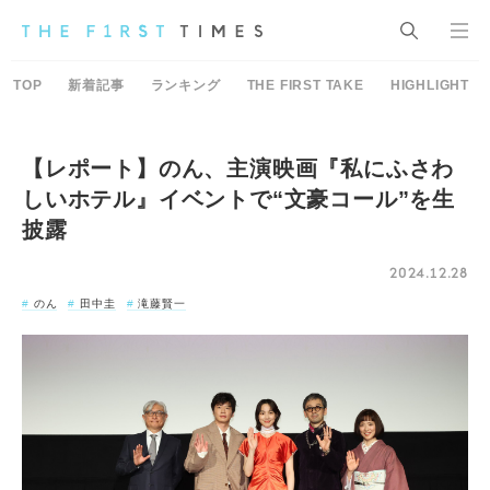
TOP
新着記事
ランキング
THE FIRST TAKE
HIGHLIGHT
【レポート】のん、主演映画『私にふさわ
しいホテル』イベントで“文豪コール”を生
披露
2024.12.28
のん
田中圭
滝藤賢一