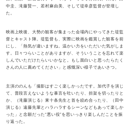
中圭、滝藤賢一、若村麻由美、そして堤幸彦監督が登壇し
た。
映画上映後、大勢の観客が集まった会場内にやってきた堤監
督とキャスト陣。堤監督も、実際に映画を鑑賞した観客を前
にし、「熱気が違いますね。温かい力をいただいた気がしま
す。日々つらいことがありますが、そういうことを忘れて楽
しんでいただけたらいいかなと。もし面白いと思ったらたく
さんの人に薦めてください」と感慨深い様子であいさつ。
主演ののんも「撮影はすごく楽しかったです。加代子を演じ
て、普段言えないような暴言を吐いたり、担架を切ったりと
か、（滝藤演じる）東十条先生と首を絞め合ったり、（田中
演じる）遠藤先輩とハラハラするシーンなどもあって楽しか
った」と念願だった“悪い役”を思いっきり楽しんだことを振
り返った。