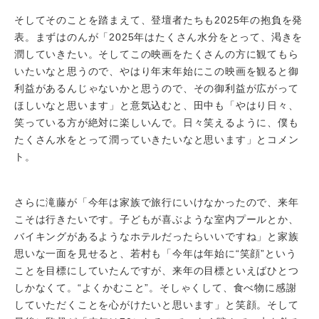
そしてそのことを踏まえて、登壇者たちも2025年の抱負を発
表。まずはのんが「2025年はたくさん水分をとって、渇きを
潤していきたい。そしてこの映画をたくさんの方に観てもら
いたいなと思うので、やはり年末年始にこの映画を観ると御
利益があるんじゃないかと思うので、その御利益が広がって
ほしいなと思います」と意気込むと、田中も「やはり日々、
笑っている方が絶対に楽しいんで。日々笑えるように、僕も
たくさん水をとって潤っていきたいなと思います」とコメン
ト。
さらに滝藤が「今年は家族で旅行にいけなかったので、来年
こそは行きたいです。子どもが喜ぶような室内プールとか、
バイキングがあるようなホテルだったらいいですね」と家族
思いな一面を見せると、若村も「今年は年始に“笑顔”という
ことを目標にしていたんですが、来年の目標といえばひとつ
しかなくて。“よくかむこと”。そしゃくして、食べ物に感謝
していただくことを心がけたいと思います」と笑顔。そして