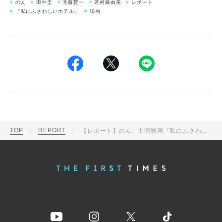
のん
田中圭
滝藤賢一
若村麻由美
レポート
『私にふさわしいホテル』
映画
TOP
REPORT
【レポート】のん、主演映画『私にふさわしいホテル』イベントで“文豪コール”を生披露