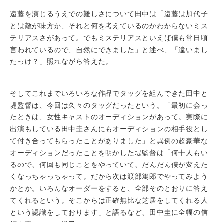
遠藤を演じるうえでの難しさについて田中は「遠藤は加代子
とは敵が味方か、それと何を考えているのかわからないミス
テリアスさがあって。でもミステリアスといえば僕も常日頃
言われているので、自然にできました」と述べ、「違いまし
たっけ？」照れながら答えた。
そしてこれまでいろいろな作品でタッグを組んできた田中と
堤監督は、今回は久々のタッグだったという。「最初に会っ
たときは、女性キャストのオーディションがあって。実際に
出演もしている田中圭さんにもオーディションの相手役とし
て付き合ってもらったことがありました」と異例の超豪華な
オーディションだったことを明かした堤監督は「何十人もい
るので、何回も同じことをやっていて、だんだん僕が変えた
くなっちゃっちゃって。だから次は渡部篤郎でやってみよう
かとか。いろんなオーダーをすると、全部そのとおりに答え
てくれるという。そこからは正確無比な芝居をしてくれる人
という認識をしております」と語るなど、田中圭に全幅の信