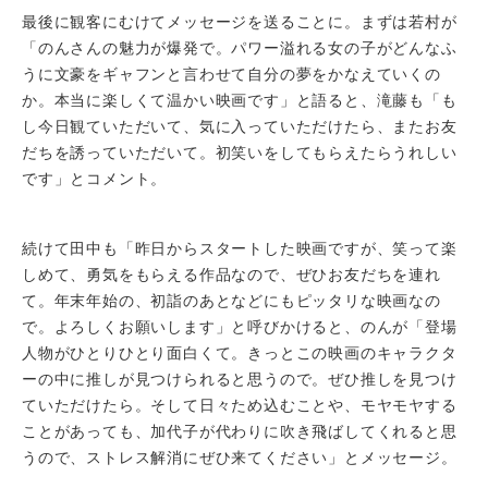
最後に観客にむけてメッセージを送ることに。まずは若村が
「のんさんの魅力が爆発で。パワー溢れる女の子がどんなふ
うに文豪をギャフンと言わせて自分の夢をかなえていくの
か。本当に楽しくて温かい映画です」と語ると、滝藤も「も
し今日観ていただいて、気に入っていただけたら、またお友
だちを誘っていただいて。初笑いをしてもらえたらうれしい
です」とコメント。
続けて田中も「昨日からスタートした映画ですが、笑って楽
しめて、勇気をもらえる作品なので、ぜひお友だちを連れ
て。年末年始の、初詣のあとなどにもピッタリな映画なの
で。よろしくお願いします」と呼びかけると、のんが「登場
人物がひとりひとり面白くて。きっとこの映画のキャラクタ
ーの中に推しが見つけられると思うので。ぜひ推しを見つけ
ていただけたら。そして日々ため込むことや、モヤモヤする
ことがあっても、加代子が代わりに吹き飛ばしてくれると思
うので、ストレス解消にぜひ来てください」とメッセージ。