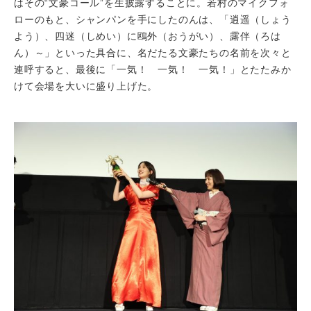
はその“文豪コール”を生披露することに。若村のマイクフォ
ローのもと、シャンパンを手にしたのんは、「逍遥（しょう
よう）、四迷（しめい）に鴎外（おうがい）、露伴（ろは
ん）～」といった具合に、名だたる文豪たちの名前を次々と
連呼すると、最後に「一気！ 一気！ 一気！」とたたみか
けて会場を大いに盛り上げた。