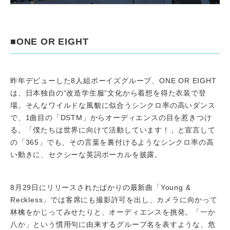
■ONE OR EIGHT
昨年デビューした8人組ボーイズグループ、ONE OR EIGHT
は、日本独自の“改造学生服”文化から着想を得た衣装で登
場。そんなワイルドな風貌に似合うシンクロ率の高いダンス
で、1曲目の「DSTM」からオーディエンスの目を惹きつけ
る。「僕たちは世界に向けて活動しています！」と宣言して
の「365」でも、その言葉を裏付けるようなシンクロ率の高
い動きに、セクシーな英詞ボーカルを披露。
8月29日にリリースされたばかりの最新曲「Young &
Reckless」では客席にも撮影許可を出し、カメラに向かって
林檎をかじってみせたりと、オーディエンスを挑発。「一か
八か」という慣用句に由来するグループ名を表すような、危