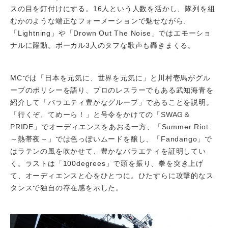
スの目を釘付けにする。16人という人数を活かし、隊列を組
むかのような端正なフォーメーションで魅せながら、
「Lightning」や「Drown Out The Noise」ではエモーショ
ナルに躍動。ボーカル3人のタフな歌声も轟きまくる。
MCでは「日本を元気に、世界を元気に」と川村壱馬がグル
ープのポリシーを語り、プロのレスラーでもある武知海青を
紹介して「バラエティ豊かなグループ」であることを説明。
「行くぞ、てめーら！」と号令をかけての「SWAG＆
PRIDE」でオーディエンスをあおる一方、「Summer Riot
～熱帯夜～」では色っぽいムードを醸し、「Fandango」で
はラテンの風を吹かせて、豊かなバラエティを証明してい
く。ラストは「100degrees」で頭を振り、拳を突き上げ
て、オーディエンスと心をひとつに。ひたすらに攻撃的なス
タンスで独自の存在感を示した。