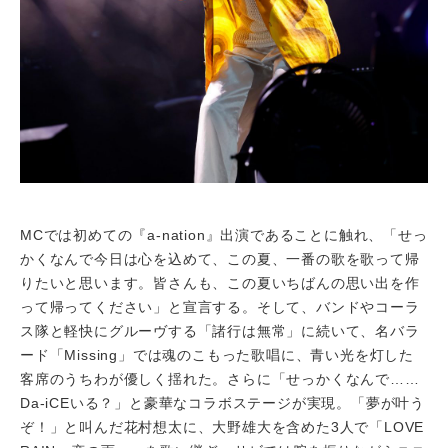
MCでは初めての『a-nation』出演であることに触れ、「せっ
かくなんで今日は心を込めて、この夏、一番の歌を歌って帰
りたいと思います。皆さんも、この夏いちばんの思い出を作
って帰ってください」と宣言する。そして、バンドやコーラ
ス隊と軽快にグルーヴする「諸行は無常」に続いて、名バラ
ード「Missing」では魂のこもった歌唱に、青い光を灯した
客席のうちわが優しく揺れた。さらに「せっかくなんで……
Da-iCEいる？」と豪華なコラボステージが実現。「夢が叶う
ぞ！」と叫んだ花村想太に、大野雄大を含めた3人で「LOVE