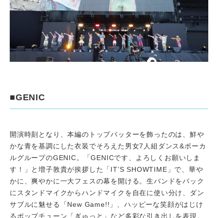
■GENIC
開演時刻となり、本編のトップバッターを飾ったのは、鮮や
かな青を基調にした衣装でそろえた男女7人組ダンス&ボーカ
ルグループのGENIC。「GENICです、よろしくお願いしま
す！」と増子敦貴が挨拶した「IT’S SHOWTIME」で、華や
かに、爽やかに一大フェスの幕を開ける。生バンドをバック
にスタンドマイクからハンドマイクを自在に使い分け、ダン
サブルに魅せる「New Game!!」、ハッピーな笑顔がはじけ
るポップチューン「ぎゅっと」など多彩な引き出しを表現。