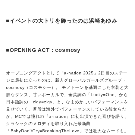
■イベントの大トリを飾ったのは浜崎あゆみ
■OPENING ACT：cosmosy
オープニングアクトとして「a-nation 2025」2日目のステー
ジに最初に立ったのは、新人グローバルガールズグループ・
cosmosy（コスモシー）。 モノトーンを基調にした衣装と大
胆なダンス、甘いボーカルで、全英詞の「Lucky=One」から
日本語詞の「zigy=zigy」と、なまめかしいパフォーマンスを
見せていく。普段は海外でパフォーマンスしている彼女らだ
が、MCでは憧れの『a-nation』に初出演できた喜びを語り、
クラシックのメロディを取り入れた最新曲
「BabyDon’tCry=BreakingTheLove」では壮大なムードも。