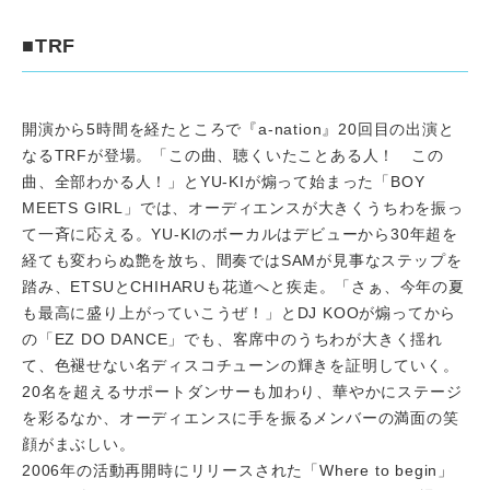
■TRF
開演から5時間を経たところで『a-nation』20回目の出演と
なるTRFが登場。「この曲、聴くいたことある人！ この
曲、全部わかる人！」とYU-KIが煽って始まった「BOY
MEETS GIRL」では、オーディエンスが大きくうちわを振っ
て一斉に応える。YU-KIのボーカルはデビューから30年超を
経ても変わらぬ艶を放ち、間奏ではSAMが見事なステップを
踏み、ETSUとCHIHARUも花道へと疾走。「さぁ、今年の夏
も最高に盛り上がっていこうぜ！」とDJ KOOが煽ってから
の「EZ DO DANCE」でも、客席中のうちわが大きく揺れ
て、色褪せない名ディスコチューンの輝きを証明していく。
20名を超えるサポートダンサーも加わり、華やかにステージ
を彩るなか、オーディエンスに手を振るメンバーの満面の笑
顔がまぶしい。
2006年の活動再開時にリリースされた「Where to begin」