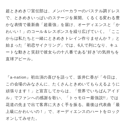
超ときめき♡宣伝部は、メンバーカラーのパステル調ドレス
で、ときめきいっぱいのステージを展開。くるくる変わる豊
かな表情で最新曲「超最強」を届け、オーディエンスと「か
わいい！」のコール＆レスポンスを繰り広げていく。「ここ
からは私たちと一緒にときめきトレイン作りませんか？」と
始まった「初恋サイクリング」では、6人で列になり、キュ
ートな動きと笑顔で彼女らの十八番である“好き”の気持ちを
直球アピール。
『a-nation』初出演の喜びを語って、坂井仁香が「今日は、
この会場のみなさんに、たくさんときめいてもらえるように
頑張ります！」と宣言してからは、「世界でいちばんアイド
ル」でファンへの感謝を歌い、「トゥモロー最強説!!」では
花道の先まで出て客席に大きく手を振る。最後は代表曲「最
上級にかわいいの！」で、オーディエンスのハートをロック
オンしてみせた。