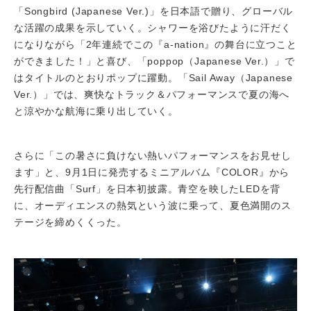
「Songbird (Japanese Ver.)」を日本語で贈り、グローバル
な活躍の成果を示していく。シャワーを浴びたように汗だく
になりながら「2年連続でこの『a-nation』の舞台に立つこと
ができました！」と喜び、「poppop（Japanese Ver.）」で
はタイトルのとおりポップに躍動。「Sail Away（Japanese
Ver.）」では、爽快なトラック＆パフォーマンスで夏の海へ
と涼やかな航海に乗り出していく。
さらに「この暑さに負けない熱いパフォーマンスをお見せし
ます」と、9月1日に発売するミニアルバム『COLOR』から
先行配信曲「Surf」を日本初披露。青空を映したLEDを背
に、オーディエンスの熱気という波に乗って、夏色満開のス
テージを締めくくった。