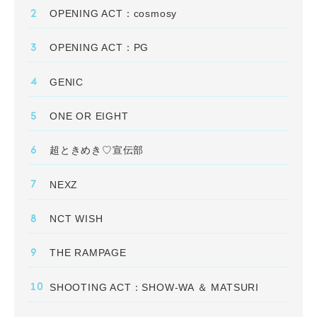
OPENING ACT：cosmosy
OPENING ACT：PG
GENIC
ONE OR EIGHT
超ときめき♡宣伝部
NEXZ
NCT WISH
THE RAMPAGE
SHOOTING ACT：SHOW-WA ＆ MATSURI