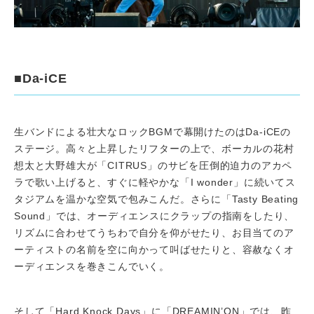
■Da-iCE
生バンドによる壮大なロックBGMで幕開けたのはDa-iCEの
ステージ。高々と上昇したリフターの上で、ボーカルの花村
想太と大野雄大が「CITRUS」のサビを圧倒的迫力のアカペ
ラで歌い上げると、すぐに軽やかな「I wonder」に続いてス
タジアムを温かな空気で包みこんだ。さらに「Tasty Beating
Sound」では、オーディエンスにクラップの指南をしたり、
リズムに合わせてうちわで自分を仰がせたり、お目当てのア
ーティストの名前を空に向かって叫ばせたりと、容赦なくオ
ーディエンスを巻きこんでいく。
そして「Hard Knock Days」に「DREAMIN’ON」では、昨