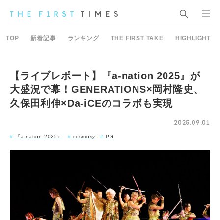
TOP
新着記事
ランキング
THE FIRST TAKE
HIGHLIGHT
【ライブレポート】『a-nation 2025』が
大盛況で幕！GENERATIONS×岡村隆史、
久保田利伸×Da-iCEのコラボも実現
2025.09.01
『a-nation 2025』
cosmosy
PG