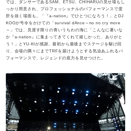
では、ダンサーであるSAM、ETSU、CHIHARUの見せ場もし
っかり用意され、プロフェッショナルのパフォーマンスで度
肝を抜く場面も。「『a-nation』でひとつになろう！」とDJ
KOOが号令をかけての「survival dAnce～no no cry more
～」では、見渡す限りの青いうちわの海に「こんなに暑いな
か『a-nation』に集まってきてくれて嬉しかった、ありがと
う！」とYU-KIが感謝。最初から最後までステージを駆け回
り、会場の隅々にまでTRFを届けようとする気迫あふれるパ
フォーマンスで、レジェンドの底力を見せつけた。