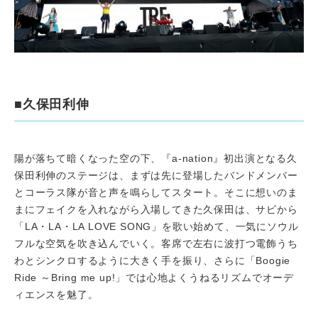
■久保田利伸
陽が落ちて暗くなった空の下、『a-nation』初出演となる久
保田利伸のステージは、まずは先に登場したバンドメンバー
とコーラス隊が音と声を鳴らしてスタート。そこに想いのま
まにフェイクを入れながら入場してきた久保田は、サビから
「LA・LA・LA LOVE SONG」を歌い始めて、一気にソウル
フルな空気を吹き込んでいく。客席で左右に波打つ電飾うち
わとシンクロするように大きく手を振り、さらに「Boogie
Ride ～Bring me up!」では心地よくうねるリズムでオーデ
ィエンスを魅了。