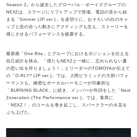
Season 2』から誕生したグローバル・ボーイズグループの
NEXZは、ステージにリフトアップで登場。電話の音から始
まる「Simmer (JP ver.)」を皮切りに、おそろいの白のキャ
ップと息の合った動きにアクティングも交え、ストーリーを
感じさせるパフォーマンスを披露する。
最新曲「One Bite」とグループにおけるポジションを伝える
自己紹介を挟み、「僕たちNEXZと一緒に、忘れられない夏
の思い出を作りましょう！」とリーダーのTOMOYAが伝えて
の「O-RLY? (JP ver.)」では、人間ピラミッドの大胆パフォ
ーマンスも。緻密なボーカルハーモニーが印象的な
「BURNING BLACK」に続き、メンバーが作詞をした「Next
Zeneration (The Performance ver.)」では、客席に
「NEXZ！」のコールを巻き起こし、スパークラーの火花を
ぶち上げた。