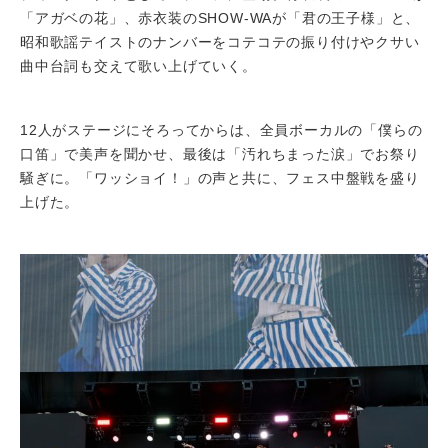
「アガベの花」、赤衣装のSHOW-WAが「君の王子様」と、
昭和歌謡テイストのナンバーをコテコテの振り付けやクサい
曲中台詞も交えて歌い上げていく。
12人がステージにそろってからは、全員ボーカルの「僕らの
口笛」で美声を聞かせ、最後は「汚れちまった涙」でお祭り
騒ぎに。「ワッショイ！」の声と共に、フェス中盤戦を盛り
上げた。