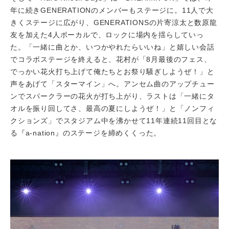
年に続きGENERATIONのメンバーもステージに。11人で大
きくステージに広がり、GENERATIONSの片寄涼太と数原龍
友を加えた4人ボーカルで、ロックに場内を揺らしていっ
た。「一緒に曲とか、いつかやれたらいいね」と嬉しい会話
でコラボステージを終えると、花村が「8月最後のフェス、
でっかい花火打ち上げて俺たちとお祭り騒ぎしようぜ！」と
声をあげて「スターマイン」へ。アンセム曲のアップチュー
ンでスパークラーの花火が打ち上がり、ラストは「一緒にタ
オルを振り回してさ、最高の夏にしようぜ！」と「ノンフィ
クションズ」でスタジアム中を沸かせて11年連続11回目とな
る『a-nation』のステージを締めくくった。