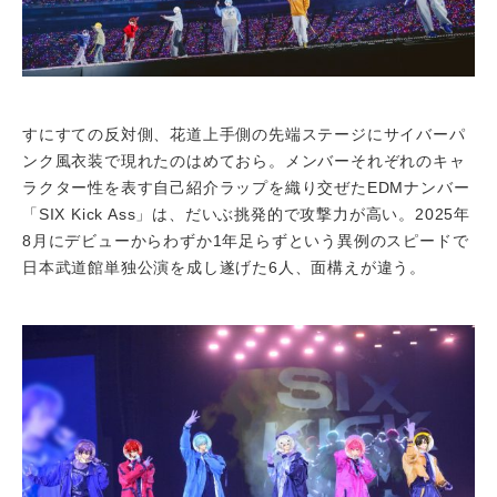
すにすての反対側、花道上手側の先端ステージにサイバーパ
ンク風衣装で現れたのはめておら。メンバーそれぞれのキャ
ラクター性を表す自己紹介ラップを織り交ぜたEDMナンバー
「SIX Kick Ass」は、だいぶ挑発的で攻撃力が高い。2025年
8月にデビューからわずか1年足らずという異例のスピードで
日本武道館単独公演を成し遂げた6人、面構えが違う。