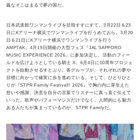
義なそこはまるで夢の国だ。
日本武道館ワンマンライブを目指すすにすて。3月22日＆23
日にKアリーナ横浜でワンマンライブを行うめておら。3月20
日＆21日にKアリーナ横浜でワンマンライブを行う
AMPTAK。4月19日開催の大型フェス『JAL SAPPORO
MUSIC EXPERIENCE 2026』に参加決定し、活動のフィー
ルドを広げようとしている騎士 X。6月4日に10周年プロジェ
クトを始動させるすとぷり。各グループが、それぞれの夢や
目標に向かって確実に歩を進めている。そして、ひとりひと
りが『STPR Family Festival!! 2026』で胸の内に芽生えた
想いや感謝、決意を自分の言葉でリスナーに真っ直ぐ伝えて
いった。歌声やパフォーマンスだけでなく、人間的にも魅力
ある人たちが集まっているのが、STPR Familyだ。