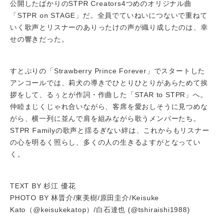
公開したばかりのSTPR Creators4つめのオリジナル曲
「STPR on STAGE」だ。全員でていねいにつないで重ねて
いく歌声とリスナーのありったけの声が織り成したのは、幸
せの響きだった。
すとぷりの「Strawberry Prince Forever」でスタートした
アンコールでは、莉犬の導きでひとりひとりがあらためて挨
拶をして、るぅとが作詞・作曲した「STAR to STPR」へ。
仲睦まじくじゃれ合いながら、客席を愛おしそうに見つめな
がら、横一列に並んで肩を組みながら歌うメンバーたち。
STPR Familyの歌声と揺るぎない絆は、これからもリスナー
の心を明るく照らし、多くの人の生きるよすがとなってい
く。
TEXT BY 杉江 優花
PHOTO BY 林晋介/東美樹/原田圭介/Keisuke
Kato（@keisukekatop）/白石達也 (@tshiraishi1988)