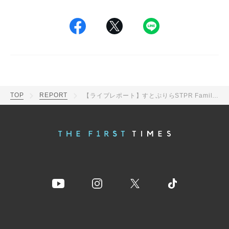
TOP
REPORT
【ライブレポート】すとぷりらSTPR Family5グループが熱い共演！『STPR Family Festival!!』東京ドーム最終公演