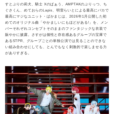
すとぷりの莉犬、騎士 Xのばぁう、AMPTAKのぷりっつ、ち
ぐさくん、めておらのLapis、明雷らいとによる最高にバカで
最高にマジなユニット・ばかまじは、2026年1月公開した初
めてのオリジナル曲「やかましいにもほどがある!」を、メン
バーそれぞれコンセプトそのままのファンタジックな衣装で
賑やかに披露。さすがは個性と存在感あるグループの宝庫で
あるSTPR、グループごとの単独公演では見ることのできな
い組み合わせにしても、とんでもなく刺激的で楽しませる力
がありすぎる。