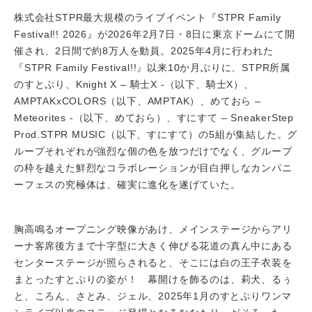
株式会社STPR最大規模のライブイベント『STPR Family
Festival!! 2026』が2026年2月7日・8日に東京ドームにて開
催され、2日間で約8万人を動員。2025年4月に行われた
『STPR Family Festival!!』以来10か月ぶりに、STPR所属
のすとぷり、Knight X – 騎士X -（以下、騎士X）、
AMPTAKxCOLORS（以下、AMPTAK）、めておら –
Meteorites -（以下、めておら）、すにすて – SneakerStep
Prod.STPR MUSIC（以下、すにすて）の5組が集結した。グ
ループそれぞれが強烈な個の色を放つだけでなく、グループ
の枠を越えた鮮烈なコラボレーションが目白押しなカンパニ
ーフェスの究極体は、確実に進化を遂げていた。
胸高鳴るオープニング映像があけ、メインステージからアリ
ーナ客席後方まで十字型に大きく伸びる花道の真ん中にある
センターステージが照らされると、そこには白の王子衣装を
まとったすとぷりの姿が！ 幕開けを飾るのは、莉犬、るぅ
と、ころん、さとみ、ジェル、2025年1月のすとぷりワンマ