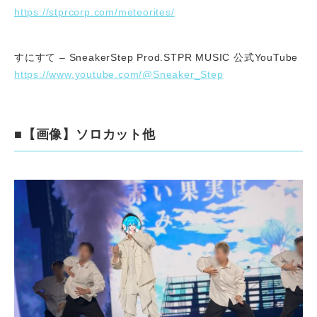
https://stprcorp.com/meteorites/
すにすて – SneakerStep Prod.STPR MUSIC 公式YouTube
https://www.youtube.com/@Sneaker_Step
■【画像】ソロカット他