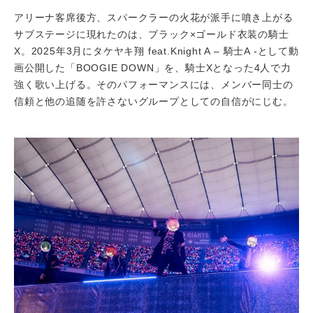
アリーナ客席後方、スパークラーの火花が派手に噴き上がる
サブステージに現れたのは、ブラック×ゴールド衣装の騎士
X。2025年3月にタケヤキ翔 feat.Knight A – 騎士A -として動
画公開した「BOOGIE DOWN」を、騎士Xとなった4人で力
強く歌い上げる。そのパフォーマンスには、メンバー同士の
信頼と他の追随を許さないグループとしての自信がにじむ。