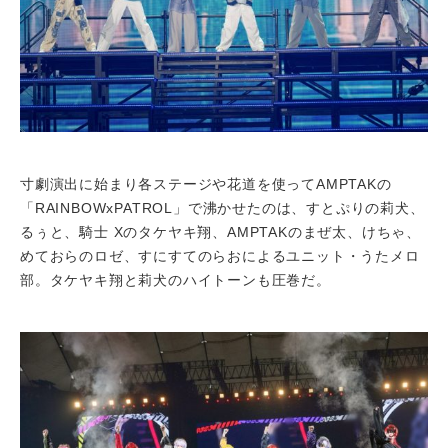
寸劇演出に始まり各ステージや花道を使ってAMPTAKの
「RAINBOWxPATROL」で沸かせたのは、すとぷりの莉犬、
るぅと、騎士 Xのタケヤキ翔、AMPTAKのまぜ太、けちゃ、
めておらのロゼ、すにすてのらおによるユニット・うたメロ
部。タケヤキ翔と莉犬のハイトーンも圧巻だ。