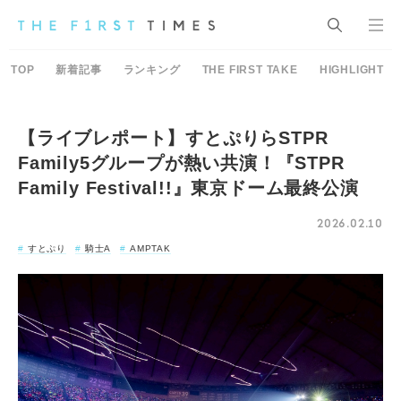
TOP
新着記事
ランキング
THE FIRST TAKE
HIGHLIGHT
【ライブレポート】すとぷりらSTPR
Family5グループが熱い共演！『STPR
Family Festival!!』東京ドーム最終公演
2026.02.10
すとぷり
騎士A
AMPTAK