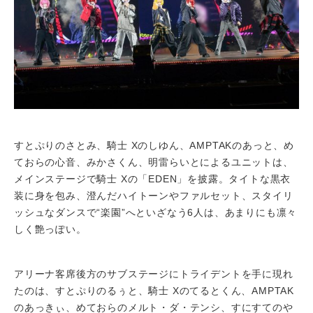
すとぷりのさとみ、騎士 Xのしゆん、AMPTAKのあっと、め
ておらの心音、みかさくん、明雷らいとによるユニットは、
メインステージで騎士 Xの「EDEN」を披露。タイトな黒衣
装に身を包み、澄んだハイトーンやファルセット、スタイリ
ッシュなダンスで“楽園”へといざなう6人は、あまりにも凛々
しく艶っぽい。
アリーナ客席後方のサブステージにトライデントを手に現れ
たのは、すとぷりのるぅと、騎士 Xのてるとくん、AMPTAK
のあっきぃ、めておらのメルト・ダ・テンシ、すにすてのや