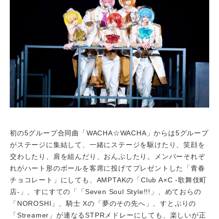
初の5グループ合同曲「WACHA☆WACHA」からは5グループ
がステージに集結して、一緒にステージを駆けたり、笑顔を
交わしたり、肩を組んだり、おんぶしたり。メンバーそれぞ
れがハート形のボールを客席に投げてプレゼントした「青春
チョコレート」にしても、AMPTAKの「Club A×C -歌舞伎町
店-」、すにすての「「Seven Soul Style!!!」、めておらの
「NOROSHI」、騎士 Xの「夢のその先へ」、すとぷりの
「Streamer」が連なるSTPRメドレーにしても、楽しいが正