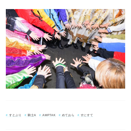
すとぷり
騎士A
AMPTAK
めておら
すにすて