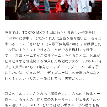
中盤では、TOKYO MXで 4 回にわたり放送した特別番組
『STPR に夢中!』にてかくれんぼ企画を勝ち抜いた、るぅと
率いるチーム「さいむり （＝最下位無理の略）」が獲得した
「今回のすとふぇすで好きなことができる権利」を行使し
て、「東京ドームでイス取りゲーム」をすることに。お尻が
ビリビリする電流椅子を導入した熾烈なデスゲーム⁉をサバイ
ブして賞品のいちご1年分とディズニーリゾートペア券を手
にしたのは、ジェルだ。「ディズニーはこの会場のみんなと
行く！」というリスナー愛にしても、男前だった。
莉犬の「ルマ」。さとみの「感情色」。ころんの「敗北ヒー
ロー」。るぅとの「君と僕のストーリー」。ジェルの「めっ
ちゃ遠い！」。STPR、ひいては歌い手グループの礎でもあ