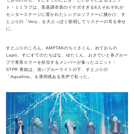
ト・ミミラブは、黒基調衣装のイケボすぎる6人それぞれが
センターステージに置かれたシングルソファーに腰かけ、す
とぷりの「Very」を大人っぽく歌唱してリスナーの耳を幸せ
に。
すとぷりのころん、AMPTAKのちぐさくん、めておらの
Lapis、すにすてのたちばな、ゆたくん、おさでいと各グルー
プで青系カラーを担当するメンバーが集ったユニット・
STPR 青組は、淡いブルーライトの下、すとぷりの
「AquaKiss」を透明感ある美声で彩った。