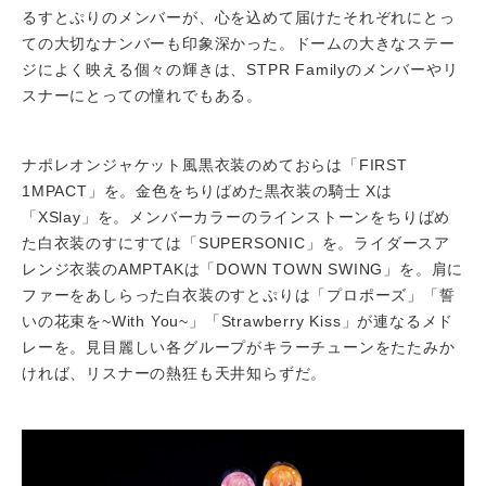
るすとぷりのメンバーが、心を込めて届けたそれぞれにとっ
ての大切なナンバーも印象深かった。ドームの大きなステー
ジによく映える個々の輝きは、STPR Familyのメンバーやリ
スナーにとっての憧れでもある。
ナポレオンジャケット風黒衣装のめておらは「FIRST
1MPACT」を。金色をちりばめた黒衣装の騎士 Xは
「XSlay」を。メンバーカラーのラインストーンをちりばめ
た白衣装のすにすては「SUPERSONIC」を。ライダースア
レンジ衣装のAMPTAKは「DOWN TOWN SWING」を。肩に
ファーをあしらった白衣装のすとぷりは「プロポーズ」「誓
いの花束を~With You~」「Strawberry Kiss」が連なるメド
レーを。見目麗しい各グループがキラーチューンをたたみか
ければ、リスナーの熱狂も天井知らずだ。