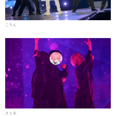
ころん
さとみ