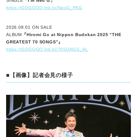
SINGLE
「I’m Neo G」
https://GOGOGO.lnk.to/NeoG_PKG
2026.08.01 ON SALE
ALBUM
『Hiromi Go at Nippon Budokan 2025 “THE
GREATEST 70 SONGS”』
https://GOGOGO.lnk.to/70SONGS_AL
■【画像】記者会見の様子