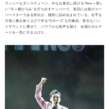
ウンシーなダンスチューン。今なお進化し続ける“Neo＝新し
い”“G＝郷ひろみ”を打ち出すナンバーで、歌詞には彼がスー
パースターである所以が、随所に詰め込まれている。右手を
力強く腕を振り上げて作る“Gポーズ”も印象的。骨太なバン
ドサウンドに乗せて、パワフルな歌声を届け、会場のボルテ
ージを一気に引き上げた。