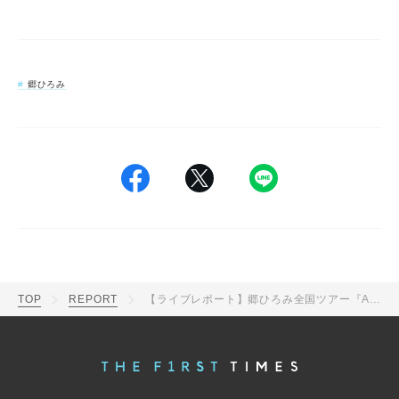
郷ひろみ
TOP
REPORT
【ライブレポート】郷ひろみ全国ツアー『ALL MY LOVE』開幕！「まだまだ続くはるかな道をこれからも一緒に歩いてください」