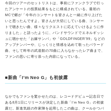
今回のツアーのセットリストは、事前にファンクラブで行っ
たアンケートの投票結果をもとに構成されている。最初の
MCで郷が「今年のコンサートを皆さんと一緒に作り上げた
いと思ったんですよ。皆さんが大切にしている曲、コンサー
トで聴きたい曲、様々なリクエストに応えていけるように作
りました」と語ったように、バンドサウンドでエネルギッシ
ュに聴かせた「お嫁サンバ」や「GOLDFINGER’99」などの
アップナンバーや、じっくりと情感を込めて歌ったバラード
曲、そして昨年の武道館の70曲に入らなかったレア曲まで、
ファンの思いに寄り添った内容になっている。
■新曲「I’m Neo G」も初披露
なかでもファンを驚かせたのは、レコードデビュー記念日で
ある8月1日にリリースが決定した新曲「I’m Neo G」の初披
露だ。新進気鋭の作家陣を起用したこの曲は、クールかつバ