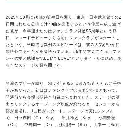
2025年10月に70歳の誕生日を迎え、東京・日本武道館での2
日間にわたる公演で計70曲を完唱するという偉業を成し遂げ
た彼が、今年迎えたのはファンクラブ発足55周年という節
目。レコードデビューよりも前にファンクラブがスタートし
たという、当時でも異例のエピソードは、彼の人気がいかに
規格外であったかを物語っている。55年間支えてくれたファ
ンへの愛と感謝を“ALL MY LOVE”というタイトルに込め、あ
らたなステージが幕を開けた。
開演のブザーが鳴り、SEが始まると大きな歓声とともに手拍
子があがった。初日はファンクラブ会員限定公演とあって、
開演前から会場は期待と熱気に包まれていた。ステージの演
出とリンクするオープニング映像が終わると、センターから
郷が登場し、1曲目がスタート。ステージは実にシンプル
で、田中直樹（Gu、Key）、沼井雅之（Key）、小南数麿
（Gu）、中野周一（Dr）、渡辺陽一（Ba）、山本一（Sax）