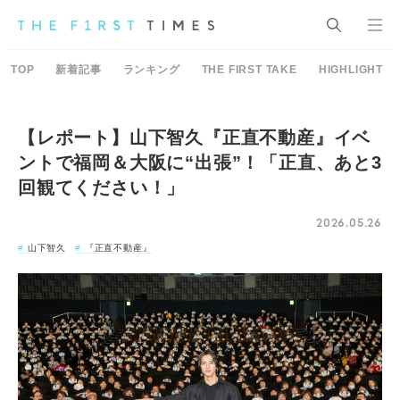
TOP
新着記事
ランキング
THE FIRST TAKE
HIGHLIGHT
【レポート】山下智久『正直不動産』イベ
ントで福岡＆大阪に“出張”！「正直、あと3
回観てください！」
2026.05.26
山下智久
『正直不動産』