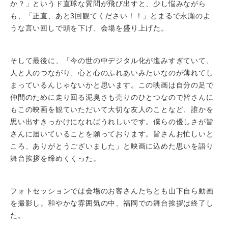
か？」というド直球な質問が飛び出すと、少し悩みながら
も、「正直、あと3回観てください！！」とまるで永瀬のよ
うな言い回しで頭を下げ、会場を盛り上げた。
そして最後に、「今の世の中デジタル化が進みすぎていて、
人と人のつながり、心と心のふれあいみたいなのが薄れてし
まっているんじゃないかと思います。この映画は自分の足で
仲間のために走り回る泥臭さも売りのひとつなので皆さんに
もこの映画を観ていただいて大切な友人のことなど、誰かを
思い出すきっかけになればうれしいです。僕らの優しさが皆
さんに届いていることを願っております。皆さんお忙しいと
ころ、ありがとうございました」と映画に込めた思いを語り
舞台挨拶を締めくくった。
フォトセッションでは会場のお客さんたちとも山下自ら動画
を撮影し。和やかな雰囲気の中、福岡での舞台挨拶は終了し
た。