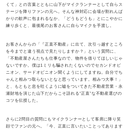
くて」との言葉とともに山下がマイクランナーとして自らス
テージを降りファンの元へ。そんな神対応に会場が割れんば
かりの歓声に包まれるなか、「どうもどうも」とにこやかに
練り歩くと、最後尾のお客さんに自らマイクを手渡し。
お客さんからの「『正直不動産』に出て、次引っ越すところ
を今までと違う視点で見たりしますか？」という質問に、
「不動産屋さんたちも仕事なので、物件を借りてほしいじゃ
ないですか。僕は1ミリも騙されたくないのでセカンドオピ
ニオン、サードオピニオン聞くようにしてますね。自分でち
ゃんと相みつ取らないとなと思っています。相みつ大事！」
と、もともと息を吐くように嘘をついてきた不動産営業・永
瀬財地を演じた山下だからこそ語れる“正直”な不動産選びの
コツを伝授した。
さらに2問目の質問にもマイクランナーとして客席に降り笑
顔でファンの元へ。「今、正直に言いたいことってあります