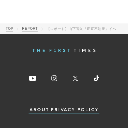
TOP
REPORT
【レポート】山下智久『正直不動産』イベントで福岡＆大阪に“出張”！「正直、あと3回観てください！」
ABOUT
PRIVACY POLICY