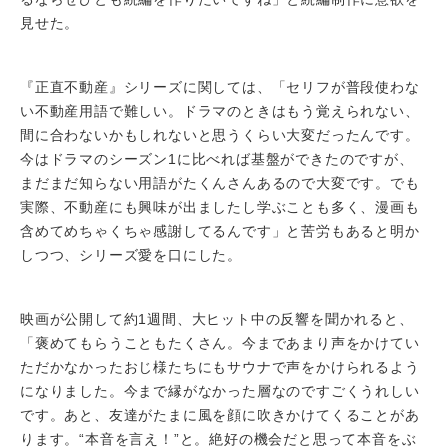
見せた。
『正直不動産』シリーズに関しては、「セリフが普段使わな
い不動産用語で難しい。ドラマのときはもう覚えられない、
間に合わないかもしれないと思うくらい大変だったんです。
今はドラマのシーズン1に比べれば基盤ができたのですが、
まだまだ知らない用語がたくんさんあるので大変です。でも
実際、不動産にも興味が出ましたし学ぶことも多く、漫画も
含めてめちゃくちゃ感謝してるんです」と苦労もあると明か
しつつ、シリーズ愛を口にした。
映画が公開して約1週間、大ヒット中の反響を聞かれると、
「褒めてもらうこともたくさん。今まであまり声をかけてい
ただかなかったおじ様たちにもサウナで声をかけられるよう
になりました。今まで縁がなかった層なのですごくうれしい
です。あと、友達がたまに風を顔に吹きかけてくることがあ
ります。“本音を言え！”と。絶好の機会だと思って本音をぶ