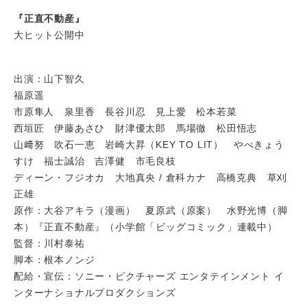
『正直不動産』
大ヒット公開中
出演：山下智久
福原遥
市原隼人 泉里香 長谷川忍 見上愛 松本若菜
西垣匠 伊藤あさひ 財津優太郎 馬場徹 松田悟志
山﨑努 吹石一恵 岩崎大昇（KEY TO LIT） やべきょう
すけ 福士誠治 吉澤健 市毛良枝
ディーン・フジオカ 大地真央 / 倉科カナ 高橋克典 草刈
正雄
原作：大谷アキラ（漫画） 夏原武（原案） 水野光博（脚
本）『正直不動産』（小学館「ビッグコミック」連載中）
監督：川村泰祐
脚本：根本ノンジ
配給・宣伝：ソニー・ピクチャーズ エンタテインメント イ
ンターナショナルプロダクションズ