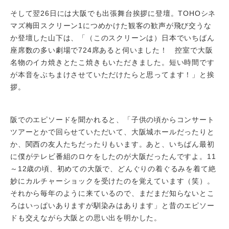
そして翌26日には大阪でも出張舞台挨拶に登壇。TOHOシネ
マズ梅田スクリーン1につめかけた観客の歓声が飛び交うな
か登壇した山下は、「（このスクリーンは）日本でいちばん
座席数の多い劇場で724席あると伺いました！ 控室で大阪
名物のイカ焼きとたこ焼きもいただきました。短い時間です
が本音をぶちまけさせていただけたらと思ってます！」と挨
拶。
阪でのエピソードを聞かれると、「子供の頃からコンサート
ツアーとかで回らせていただいて、大阪城ホールだったりと
か、関西の友人たちだったりもいます。あと、いちばん最初
に僕がテレビ番組のロケをしたのが大阪だったんですよ。11
～12歳の頃、初めての大阪で、どんぐりの着ぐるみを着て絶
妙にカルチャーショックを受けたのを覚えています（笑）。
それから毎年のように来ているので、まだまだ知らないとこ
ろはいっぱいありますが馴染みはあります」と昔のエピソー
ドも交えながら大阪との思い出を明かした。