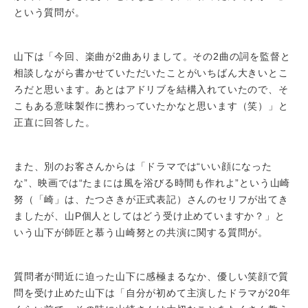
という質問が。
山下は「今回、楽曲が2曲ありまして。その2曲の詞を監督と
相談しながら書かせていただいたことがいちばん大きいとこ
ろだと思います。あとはアドリブを結構入れていたので、そ
こもある意味製作に携わっていたかなと思います（笑）」と
正直に回答した。
また、別のお客さんからは「ドラマでは“いい顔になった
な”、映画では“たまには風を浴びる時間も作れよ”という山崎
努（「崎」は、たつさきが正式表記）さんのセリフが出てき
ましたが、山P個人としてはどう受け止めていますか？」と
いう山下が師匠と慕う山崎努との共演に関する質問が。
質問者が間近に迫った山下に感極まるなか、優しい笑顔で質
問を受け止めた山下は「自分が初めて主演したドラマが20年