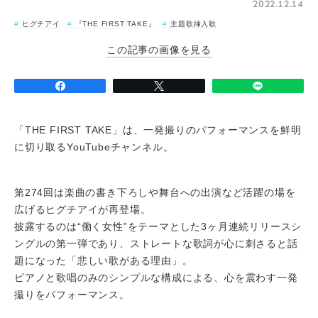
2022.12.14
ヒグチアイ
『THE FIRST TAKE』
主題歌挿入歌
この記事の画像を見る
「THE FIRST TAKE」は、一発撮りのパフォーマンスを鮮明
に切り取るYouTubeチャンネル。
第274回は楽曲の書き下ろしや舞台への出演など活躍の場を
広げるヒグチアイが再登場。
披露するのは“働く女性”をテーマとした3ヶ月連続リリースシ
ングルの第一弾であり、ストレートな歌詞が心に刺さると話
題になった「悲しい歌がある理由」。
ピアノと歌唱のみのシンプルな構成による、心を震わす一発
撮りをパフォーマンス。