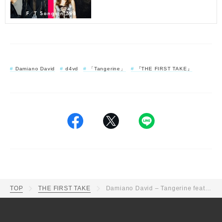
Damiano David
d4vd
「Tangerine」
『THE FIRST TAKE』
TOP
THE FIRST TAKE
Damiano David – Tangerine feat. d4vd / THE FIRST TAKE