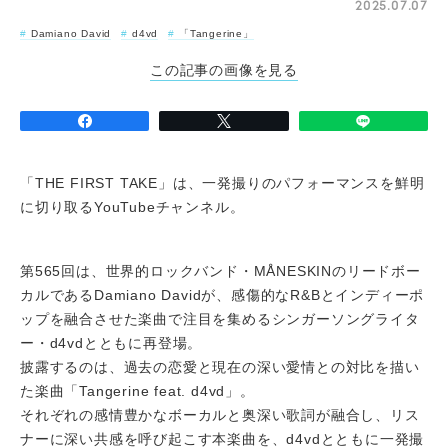
2025.07.07
Damiano David
d4vd
「Tangerine」
この記事の画像を見る
「THE FIRST TAKE」は、一発撮りのパフォーマンスを鮮明
に切り取るYouTubeチャンネル。
第565回は、世界的ロックバンド・MÅNESKINのリードボー
カルであるDamiano Davidが、感傷的なR&Bとインディーポ
ップを融合させた楽曲で注目を集めるシンガーソングライタ
ー・d4vdとともに再登場。
披露するのは、過去の恋愛と現在の深い愛情との対比を描い
た楽曲「Tangerine feat. d4vd」。
それぞれの感情豊かなボーカルと奥深い歌詞が融合し、リス
ナーに深い共感を呼び起こす本楽曲を、d4vdとともに一発撮