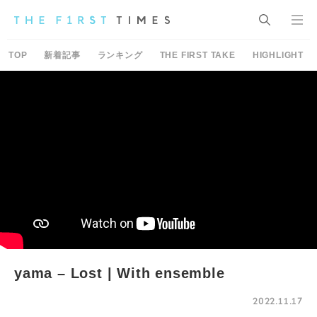
TOP
新着記事
ランキング
THE FIRST TAKE
HIGHLIGHT
yama – Lost | With ensemble
2022.11.17