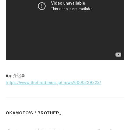
■紹介記事
https://www.thefirsttimes.jp/news/0000229222/
OKAMOTO’S「BROTHER」