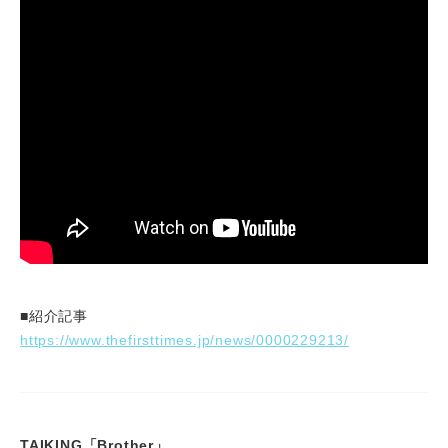
■紹介記事
https://www.thefirsttimes.jp/news/0000229213/
TAIKING「Brother」