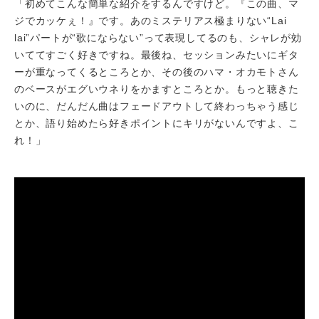
「初めてこんな簡単な紹介をするんですけど。『この曲、マ
ジでカッケぇ！』です。あのミステリアス極まりない“Lai
lai”パートが“歌にならない”って表現してるのも、シャレが効
いててすごく好きですね。最後ね、セッションみたいにギタ
ーが重なってくるところとか、その後のハマ・オカモトさん
のベースがエグいウネりをかますところとか。もっと聴きた
いのに、だんだん曲はフェードアウトして終わっちゃう感じ
とか、語り始めたら好きポイントにキリがないんですよ、こ
れ！」