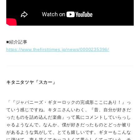
■紹介記事
https://www.thefirsttimes.jp/news/0000235396/
キタニタツヤ「スカー」
「『ジャパニーズ・ギターロックの完成形ここにあり！』っ
ていう感じですね。キタニさんいわく、『昔、自分が好きだ
ったものを詰め込んだ楽曲』って風にコメントしていらっし
ゃるようなんで。なんか、僕が好きだったものとどっか被り
があるような気がして、とても嬉しいです。ギターもこんな
に弾けて、声も甘くてカッコよくて男らしくてっていう、チ