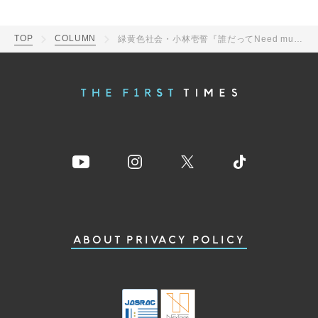
TOP
COLUMN
緑黄色社会・小林壱誓『誰だってNeed music』1月度まとめ
ABOUT
PRIVACY POLICY