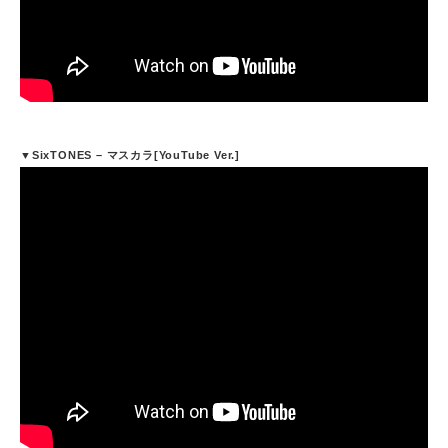
▼SixTONES – マスカラ[YouTube Ver.]