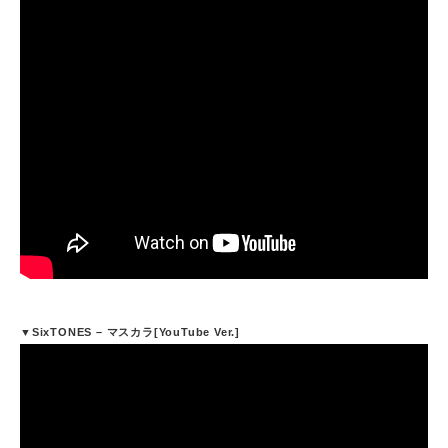
▼SixTONES – マスカラ[YouTube Ver.]