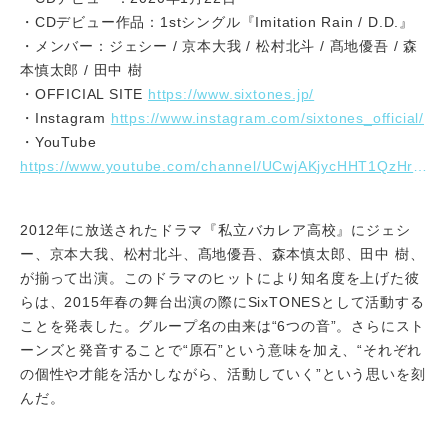
・CDデビュー作品：1stシングル『Imitation Rain / D.D.』
・メンバー：ジェシー / 京本大我 / 松村北斗 / 髙地優吾 / 森
本慎太郎 / 田中 樹
https://www.sixtones.jp/
・OFFICIAL SITE
https://www.instagram.com/sixtones_official/
・Instagram
・YouTube
https://www.youtube.com/channel/UCwjAKjycHHT1QzHrQN5Stww
2012年に放送されたドラマ『私立バカレア高校』にジェシ
ー、京本大我、松村北斗、髙地優吾、森本慎太郎、田中 樹、
が揃って出演。このドラマのヒットにより知名度を上げた彼
らは、2015年春の舞台出演の際にSixTONESとして活動する
ことを発表した。グループ名の由来は“6つの音”。さらにスト
ーンズと発音することで“原石”という意味を加え、“それぞれ
の個性や才能を活かしながら、活動していく”という思いを刻
んだ。