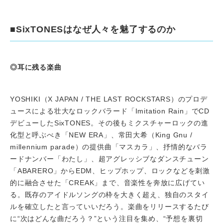
■SixTONESはなぜ人々を魅了するのか
◎耳に残る楽曲
YOSHIKI（X JAPAN / THE LAST ROCKSTARS）のプロデ
ュースによる壮大なロックバラード「Imitation Rain」でCD
デビューしたSixTONES。その後もミクスチャーロックの進
化型と呼ぶべき「NEW ERA」、常田大希（King Gnu /
millennium parade）の提供曲「マスカラ」、抒情的なバラ
ードナンバー「わたし」、超アグレッシブなダンスチューン
「ABARERO」からEDM、ヒップホップ、ロックなどを刺激
的に融合させた「CREAK」まで、音楽性を奔放に広げてい
る。既存のアイドルソングの枠を大きく超え、独自のスタイ
ルを確立したと言っていいだろう。楽曲をリリースするたび
に“次はどんな曲だろう？”という注目を集め、“予想を裏切