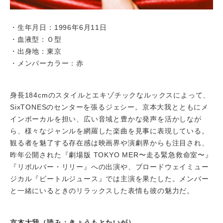
・生年月日：1996年6月11日
・血液型：Ｏ型
・出身地：東京
・メンバーカラー：赤
身長184cmのスタイルとエキゾチックなルックスによって、
SixTONESのセンターを張るジェシー。京本大我とともにメ
インボーカルを担い、広い音域と豊かな発声を活かしなが
ら、様々なジャンルを網羅した楽曲を見事に表現している。
観る者を魅了する存在感は映画界や演劇界からも注目され、
昨年公開された『劇場版 TOKYO MER〜走る緊急救命室〜』
『リボルバー・リリー』への出演や、ブロードウェイミュー
ジカル『ビートルジュース』では主演を果たした。メンバー
と一緒にいるときのリラックスした表情も彼の魅力だ。
京本大我（読み：きょうもとたいが）