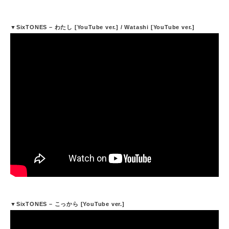
▼SixTONES – わたし [YouTube ver.] / Watashi [YouTube ver.]
▼SixTONES – こっから [YouTube ver.]