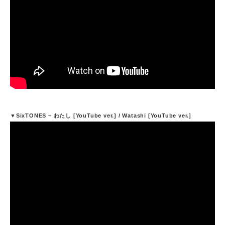
▼SixTONES – わたし [YouTube ver.] / Watashi [YouTube ver.]