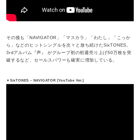
その後も「NAVIGATOR」「マスカラ」「わたし」「こっか
ら」などのヒットシングルを次々と放ち続けたSixTONES。
3rdアルバム『声』 がグループ初の初週売り上げ50万枚を突
破するなど、セールスパワーも確実に増加している。
▼SixTONES – NAVIGATOR [YouTube Ver.]