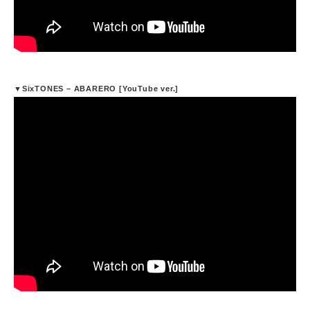
▼SixTONES – ABARERO [YouTube ver.]