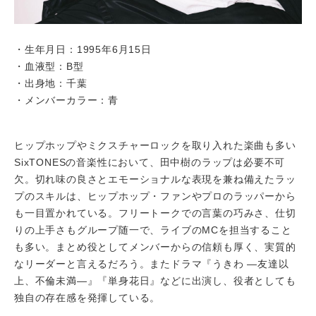
・生年月日：1995年6月15日
・血液型：B型
・出身地：千葉
・メンバーカラー：青
ヒップホップやミクスチャーロックを取り入れた楽曲も多い
SixTONESの音楽性において、田中樹のラップは必要不可
欠。切れ味の良さとエモーショナルな表現を兼ね備えたラッ
プのスキルは、ヒップホップ・ファンやプロのラッパーから
も一目置かれている。フリートークでの言葉の巧みさ、仕切
りの上手さもグループ随一で、ライブのMCを担当すること
も多い。まとめ役としてメンバーからの信頼も厚く、実質的
なリーダーと言えるだろう。またドラマ『うきわ ―友達以
上、不倫未満―』『単身花日』などに出演し、役者としても
独自の存在感を発揮している。