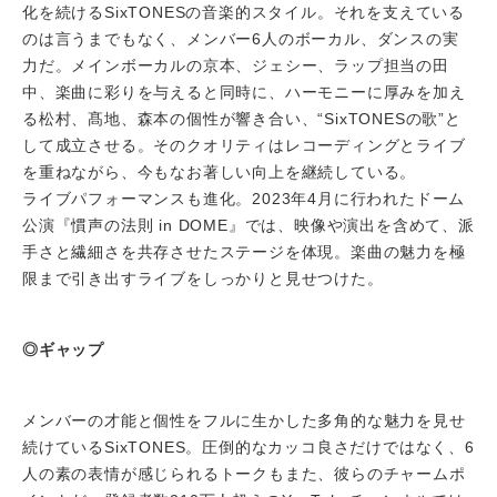
化を続けるSixTONESの音楽的スタイル。それを支えている
のは言うまでもなく、メンバー6人のボーカル、ダンスの実
力だ。メインボーカルの京本、ジェシー、ラップ担当の田
中、楽曲に彩りを与えると同時に、ハーモニーに厚みを加え
る松村、髙地、森本の個性が響き合い、“SixTONESの歌”と
して成立させる。そのクオリティはレコーディングとライブ
を重ねながら、今もなお著しい向上を継続している。
ライブパフォーマンスも進化。2023年4月に行われたドーム
公演『慣声の法則 in DOME』では、映像や演出を含めて、派
手さと繊細さを共存させたステージを体現。楽曲の魅力を極
限まで引き出すライブをしっかりと見せつけた。
◎ギャップ
メンバーの才能と個性をフルに生かした多角的な魅力を見せ
続けているSixTONES。圧倒的なカッコ良さだけではなく、6
人の素の表情が感じられるトークもまた、彼らのチャームポ