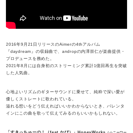
2016年9月21日リリースのAimerの4thアルバム
『daydream』の収録曲で、andropの内澤崇仁が楽曲提供・
プロデュースを務めた。
2021年8月には自身初のストリーミング累計1億回再生を突破
した人気曲。
心地よいリズムのギターサウンドに乗せて、純粋で深い愛が
優しくストレートに歌われている。
溢れる想いをどう伝えればいいかわからないとき、バレンタ
インにこの曲を歌って伝えてみるのもいいかもしれない。
「すきっちゅーの！（feat.かぴ）」HoneyWorks
（ハニーワー