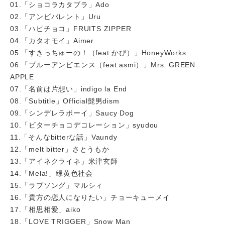
01.「ショコラカタブラ」Ado
02.「アンビバレント」Uru
03.「ハピチョコ」FRUITS ZIPPER
04.「カタオモイ」Aimer
05.「すきっちゅーの！（feat.かぴ）」HoneyWorks
06.「ブルーアンビエンス（feat.asmi）」Mrs. GREEN
APPLE
07.「名前は片想い」indigo la End
08.「Subtitle」Official髭男dism
09.「シンデレラボーイ」Saucy Dog
10.「ビターチョコデコレーション」syudou
11.「そんなbitterな話」Vaundy
12.「melt bitter」さとうもか
13.「アイネクライネ」米津玄師
14.「Mela!」緑黄色社会
15.「ラブソング」マルシィ
16.「貴方の恋人になりたい」チョーキューメイ
17.「相思相愛」aiko
18.「LOVE TRIGGER」Snow Man