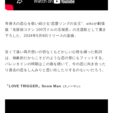
等身大の恋心を歌い続ける“恋愛ソングの女王”、aikoが劇場
版『名探偵コナン 100万ドルの五稜星』の主題歌として書き
下ろした、2024年5月8日リリースの楽曲。
近くて遠い両片想いの切なくもどかしい心情を綴った歌詞
は、抽象的だからこそどのような恋の形にもフィットする。
バレンタインの時期はこの曲を聴いて、今の恋に向き合った
り過去の恋をしんみりと思い出したりするのもいいだろう。
「LOVE TRIGGER」Snow Man
（スノーマン）