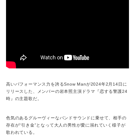
高いパフォーマンス力を誇るSnow Manが2024年2月14日に
リリースした、メンバーの岩本照主演ドラマ『恋する警護24
時』の主題歌だ。
色気のあるグルーヴィーなバンドサウンドに乗せて、相手の
存在が“引き金”となって大人の男性が愛に溺れていく様子が
歌われている。