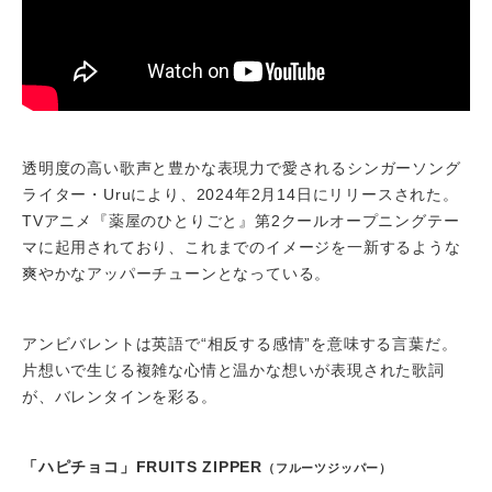
透明度の高い歌声と豊かな表現力で愛されるシンガーソング
ライター・Uruにより、2024年2月14日にリリースされた。
TVアニメ『薬屋のひとりごと』第2クールオープニングテー
マに起用されており、これまでのイメージを一新するような
爽やかなアッパーチューンとなっている。
アンビバレントは英語で“相反する感情”を意味する言葉だ。
片想いで生じる複雑な心情と温かな想いが表現された歌詞
が、バレンタインを彩る。
「ハピチョコ」FRUITS ZIPPER
（フルーツジッパー）