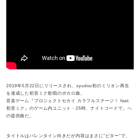
2019年5月22日にリリースされ、syudou初のミリオン再生
を達成した初音ミク歌唱のボカロ曲。
音楽ゲー厶『プロジェクトセカイ カラフルステージ！ feat.
初音ミク』のゲーム内ユニット・25時、ナイトコードで。へ
の提供曲だ。
タイトルはバレンタイン向きだが内容はまさに“ビター”で、