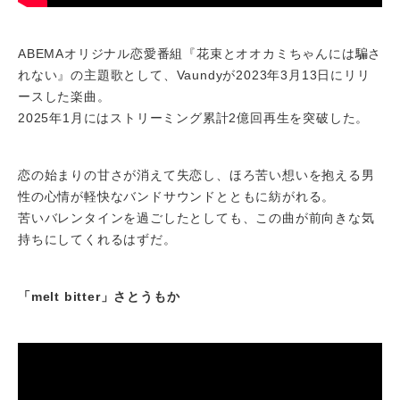
ABEMAオリジナル恋愛番組『花束とオオカミちゃんには騙さ
れない』の主題歌として、Vaundyが2023年3月13日にリリ
ースした楽曲。
2025年1月にはストリーミング累計2億回再生を突破した。
恋の始まりの甘さが消えて失恋し、ほろ苦い想いを抱える男
性の心情が軽快なバンドサウンドとともに紡がれる。
苦いバレンタインを過ごしたとしても、この曲が前向きな気
持ちにしてくれるはずだ。
「melt bitter」さとうもか