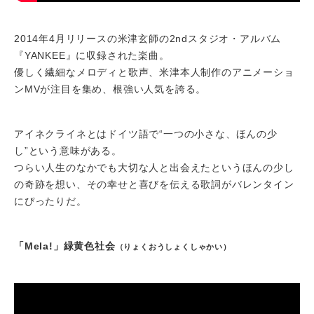
2014年4月リリースの米津玄師の2ndスタジオ・アルバム
『YANKEE』に収録された楽曲。
優しく繊細なメロディと歌声、米津本人制作のアニメーショ
ンMVが注目を集め、根強い人気を誇る。
アイネクライネとはドイツ語で“一つの小さな、ほんの少
し”という意味がある。
つらい人生のなかでも大切な人と出会えたというほんの少し
の奇跡を想い、その幸せと喜びを伝える歌詞がバレンタイン
にぴったりだ。
「Mela!」緑黄色社会
（りょくおうしょくしゃかい）