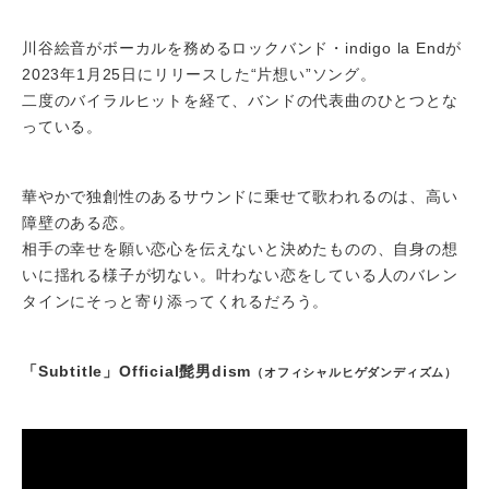
川谷絵音がボーカルを務めるロックバンド・indigo la Endが
2023年1月25日にリリースした“片想い”ソング。
二度のバイラルヒットを経て、バンドの代表曲のひとつとな
っている。
華やかで独創性のあるサウンドに乗せて歌われるのは、高い
障壁のある恋。
相手の幸せを願い恋心を伝えないと決めたものの、自身の想
いに揺れる様子が切ない。叶わない恋をしている人のバレン
タインにそっと寄り添ってくれるだろう。
「Subtitle」Official髭男dism
（オフィシャルヒゲダンディズム）