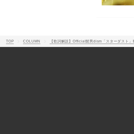
TOP
COLUMN
【歌詞解説】Official髭男dism「スター