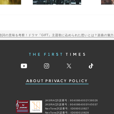
ダスト」歌詞の意味を考察！ドラマ『GIFT』主題歌に込められた想いとは？楽曲の魅
ABOUT
PRIVACY POLICY
JASRAC許諾番号：9040864002Y38026
JASRAC許諾番号：9040864003Y45037
NexTone許諾番号：ID000010827
NexTone許諾番号：ID000010828