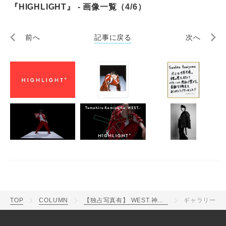
『HIGHLIGHT』 - 画像一覧（4/6）
前へ
記事に戻る
次へ
TOP
COLUMN
【独占写真有】 WEST.神山智洋「後半にかけて尻上がりに畳み掛けるようなダンスに」自身が作曲したソロ曲「G.O.D.」で“静と動”を操るダンスを魅せた『HIGHLIGHT』
ギャラリー