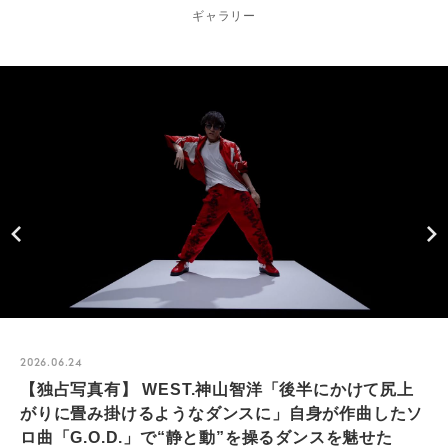
ギャラリー
2026.06.24
【独占写真有】 WEST.神山智洋「後半にかけて尻上
がりに畳み掛けるようなダンスに」自身が作曲したソ
ロ曲「G.O.D.」で“静と動”を操るダンスを魅せた