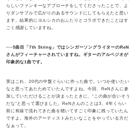
らしいファンキーなアプローチをしてくださったことで、よ
りダンサブルで広がりのあるサウンドにしてもらえたと思い
ます。結果的にヨルシカのおふたりとコラボできたことはす
ごく感謝していますね。
──
5
曲目「7th String」ではシンガーソングライターのReN
さんがフィーチャーされていますね。ギターのアルペジオが
印象的な1曲です。
実はこれ、20代の中盤ぐらいに作った曲で。いつか使いたい
なと思ってあたためていたんですよね。今回、ReNさんに参
加していただけることが決まったときに、“この曲が合いそう
だな”と思って選びました。ReNさんのことは3、4年くらい
前に有線で流れてきた曲を聴いてすごく印象に残っていたん
ですよ。海外のアーティストみたいなことをやっている方だ
なぁって。