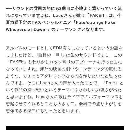
──
サウンドの雰囲気的にも2曲目に心地よく繋がっていく流
れになっていますよね。Lacoさんが歌う「FAKEit」は、今
夏放送予定のTVスペシャルアニメ『Fate/strange Fake -
Whispers of Dawn-』のテーマソングとなります。
アルバムのモードとしてEDM寄りになっているというお話を
しましたけど、1曲目の「IiIiI」は生のサウンドですし、この
「FAKEit」もわりかしロック寄りのアプローチを持った曲に
なっていますね。海外の映画の劇中やエンディングで流れる
ような、ちょっとアグレッシブなものを作りたいなと思った
んですよ。そこにLacoさんの声が入ったことで、『Fate』と
いう作品の持つ戦いというテーマにふさわしい力強さが出た
と思いますね。Lacoさんの歌はライブでのパフォーマンスを
想起させてくれるところも大きくて。会場での盛り上がりを
想像できる楽曲にもなったと思います。