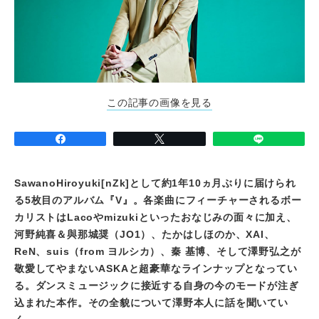
この記事の画像を見る
SawanoHiroyuki[nZk]
として約1年10ヵ月ぶりに届けられ
る5枚目のアルバム『V』。各楽曲にフィーチャーされるボー
カリストはLacoやmizukiといったおなじみの面々に加え、
河野純喜＆與那城奨（JO1）、たかはしほのか、XAI、
ReN、suis（from ヨルシカ）、秦 基博、そして澤野弘之が
敬愛してやまないASKAと超豪華なラインナップとなってい
る。ダンスミュージックに接近する自身の今のモードが注ぎ
込まれた本作。その全貌について澤野本人に話を聞いてい