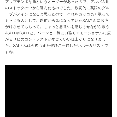
アップテンポな曲というオーダーがあったので、アルバム用
のストックの中から選んだものでした。歌詞的に英語のグル
ーブがメインになると思ったので、それをカッコ良く歌って
もらえる人として、以前から気になっていたXAIさんにお声
がけさせてもらって。ちょっと息遣いを感じさせながら歌う
AメロやBメロと、バーンと一気に力強くエモーショナルに広
がるサビのコントラストがすごくいい仕上がりになりまし
た。XAIさんは今後もまたぜひご一緒したいボーカリストで
すね。