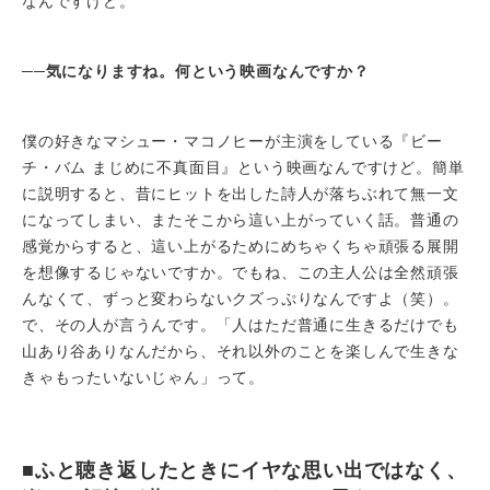
なんですけど。
──
気になりますね。何という映画なんですか？
僕の好きなマシュー・マコノヒーが主演をしている『ビー
チ・バム まじめに不真面目』という映画なんですけど。簡単
に説明すると、昔にヒットを出した詩人が落ちぶれて無一文
になってしまい、またそこから這い上がっていく話。普通の
感覚からすると、這い上がるためにめちゃくちゃ頑張る展開
を想像するじゃないですか。でもね、この主人公は全然頑張
んなくて、ずっと変わらないクズっぷりなんですよ（笑）。
で、その人が言うんです。「人はただ普通に生きるだけでも
山あり谷ありなんだから、それ以外のことを楽しんで生きな
きゃもったいないじゃん」って。
■ふと聴き返したときにイヤな思い出ではなく、