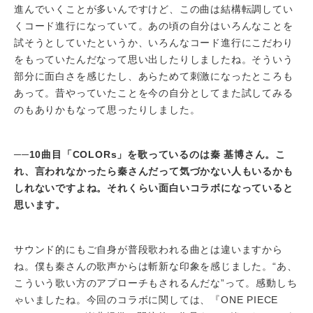
進んでいくことが多いんですけど、この曲は結構転調してい
くコード進行になっていて。あの頃の自分はいろんなことを
試そうとしていたというか、いろんなコード進行にこだわり
をもっていたんだなって思い出したりしましたね。そういう
部分に面白さを感じたし、あらためて刺激になったところも
あって。昔やっていたことを今の自分としてまた試してみる
のもありかもなって思ったりしました。
──
10
曲目「COLORs」を歌っているのは秦 基博さん。こ
れ、言われなかったら秦さんだって気づかない人もいるかも
しれないですよね。それくらい面白いコラボになっていると
思います。
サウンド的にもご自身が普段歌われる曲とは違いますから
ね。僕も秦さんの歌声からは斬新な印象を感じました。“あ、
こういう歌い方のアプローチもされるんだな”って。感動しち
ゃいましたね。今回のコラボに関しては、『ONE PIECE