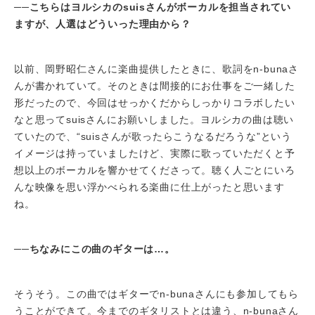
──
こちらはヨルシカのsuisさんがボーカルを担当されてい
ますが、人選はどういった理由から？
以前、岡野昭仁さんに楽曲提供したときに、歌詞をn-bunaさ
んが書かれていて。そのときは間接的にお仕事をご一緒した
形だったので、今回はせっかくだからしっかりコラボしたい
なと思ってsuisさんにお願いしました。ヨルシカの曲は聴い
ていたので、“suisさんが歌ったらこうなるだろうな”という
イメージは持っていましたけど、実際に歌っていただくと予
想以上のボーカルを響かせてくださって。聴く人ごとにいろ
んな映像を思い浮かべられる楽曲に仕上がったと思います
ね。
──
ちなみにこの曲のギターは…。
そうそう。この曲ではギターでn-bunaさんにも参加してもら
うことができて。今までのギタリストとは違う、n-bunaさん