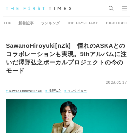
TOP
新着記事
ランキング
THE FIRST TAKE
HIGHLIGHT
SawanoHiroyuki[nZk] 憧れのASKAとの
コラボレーションも実現。5thアルバムに注
いだ澤野弘之ボーカルプロジェクトの今の
モード
2023.01.17
SawanoHiroyuki[nZk]
澤野弘之
インタビュー