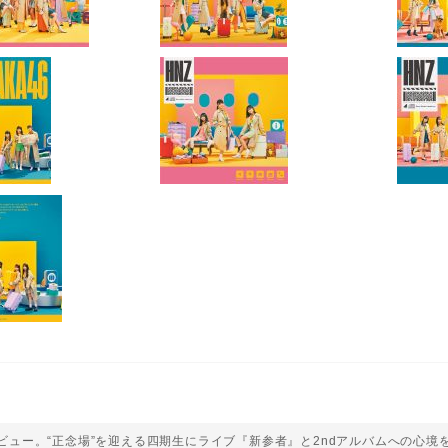
ビュー。“正念場”を迎える四期生にライブ『新参者』と2ndアルバムへの心境