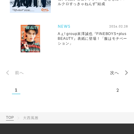
ルクロすっきゃねんず”結成
NEWS
2024.02.28
Aぇ! group末澤誠也『FINEBOYS+plus
BEAUTY』表紙に登場！「服はモチベー
ション」
前へ
次へ
1
2
TOP
大西風雅