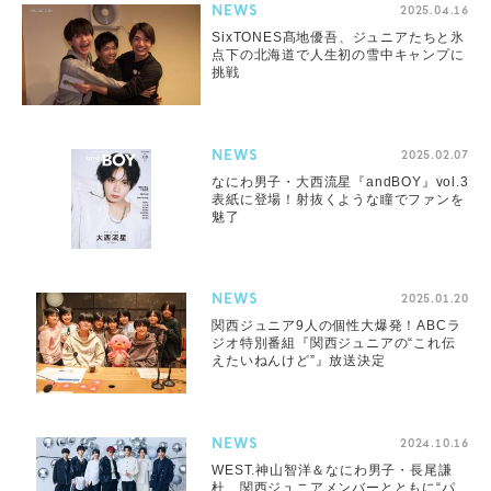
NEWS
2025.04.16
SixTONES髙地優吾、ジュニアたちと氷
点下の北海道で⼈⽣初の雪中キャンプに
挑戦
NEWS
2025.02.07
なにわ男子・大西流星『andBOY』vol.3
表紙に登場！射抜くような瞳でファンを
魅了
NEWS
2025.01.20
関西ジュニア9人の個性大爆発！ABCラ
ジオ特別番組『関西ジュニアの“これ伝
えたいねんけど”』放送決定
NEWS
2024.10.16
WEST.神山智洋＆なにわ男子・長尾謙
杜、関西ジュニアメンバーとともに“パ