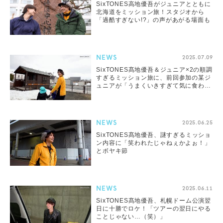
SixTONES高地優吾がジュニアとともに
北海道をミッション旅！スタジオから
「過酷すぎない!?」の声があがる場面も
NEWS
2025.07.09
SixTONES髙地優吾＆ジュニア×2の順調
すぎるミッション旅に、前回参加の某ジ
ュニアが「うまくいきすぎて気に⾷わな
い」
NEWS
2025.06.25
SixTONES髙地優吾、謎すぎるミッショ
ン内容に「笑われたじゃねぇかよぉ！」
とボヤキ節
NEWS
2025.06.11
SixTONES髙地優吾、札幌ドーム公演翌
日に⼗勝でロケ！「ツアーの翌日にやる
ことじゃない…（笑）」