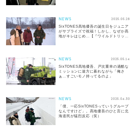
NEWS
2025.05.28
SixTONES髙地優吾の誕⽣⽇をジュニア
がサプライズで祝福！しかし、なぜか髙
地がキレはじめ…【『ワイルドトリッパ
ー!!』第5話】
NEWS
2025.05.14
SixTONES髙地優吾、戸次重幸の過酷な
ミッションに途方に暮れながら「俺さ
ぁ…すごいモノ持ってるのよ」
NEWS
2025.04.30
「僕、⼀応SixTONESっていうグループ
なんですけど」。髙地優吾のひと言に北
海道⺠が猛烈反応（笑）