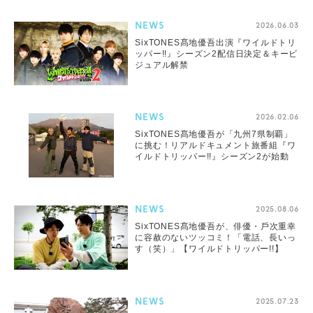
NEWS
2026.06.03
SixTONES髙地優吾出演『ワイルドトリ
ッパー!!』シーズン2配信日決定＆キービ
ジュアル解禁
NEWS
2026.02.06
SixTONES髙地優吾が「九州7県制覇」
に挑む！リアルドキュメント旅番組『ワ
イルドトリッパー!!』シーズン2が始動
NEWS
2025.08.06
SixTONES髙地優吾が、俳優・⼾次重幸
に容赦のないツッコミ！「電話、⻑いっ
す（笑）」【ワイルドトリッパー!!】
NEWS
2025.07.23