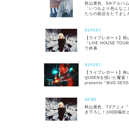
秋山黄色、5thアルバム『
「いつもより色んなこ
たらの仮説をたてまし
REPORT
【ライブレポート】秋
『LIVE HOUSE T
て終幕
REPORT
【ライブレポート】秋山
QUEENを招いた饗宴
presents『BUG SESS
NEWS
秋山黄色、TVアニメ
き下ろし！100回嘔吐