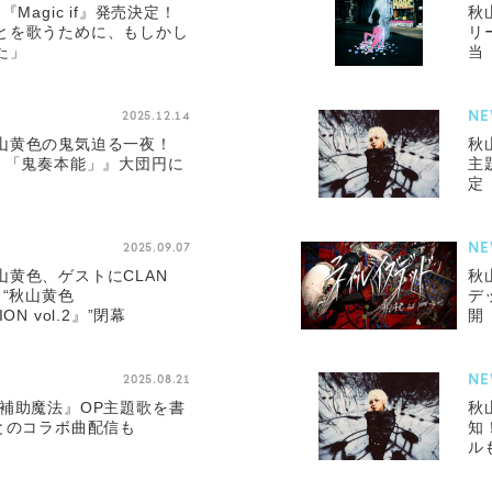
Magic if』発売決定！
秋
とを歌うために、もしかし
リ
た」
当
NE
2025.12.14
山黄色の鬼気迫る一夜！
秋
OUR 「鬼奏本能」』大団円に
主
定
NE
2025.09.07
黄色、ゲストにCLAN
秋
！“秋山黄色
デ
ION vol.2』”閉幕
開
NE
2025.08.21
『補助魔法』OP主題歌を書
秋
とのコラボ曲配信も
知
ル