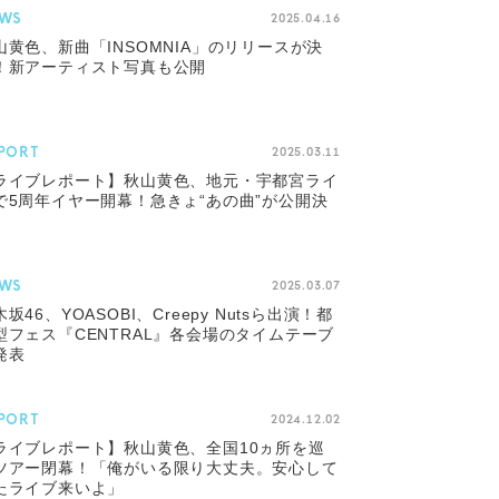
WS
2025.04.16
山黄色、新曲「INSOMNIA」のリリースが決
！新アーティスト写真も公開
PORT
2025.03.11
ライブレポート】秋山黄色、地元・宇都宮ライ
で5周年イヤー開幕！急きょ“あの曲”が公開決
WS
2025.03.07
坂46、YOASOBI、Creepy Nutsら出演！都
型フェス『CENTRAL』各会場のタイムテーブ
発表
PORT
2024.12.02
ライブレポート】秋山黄色、全国10ヵ所を巡
ツアー閉幕！「俺がいる限り大丈夫。安心して
たライブ来いよ」