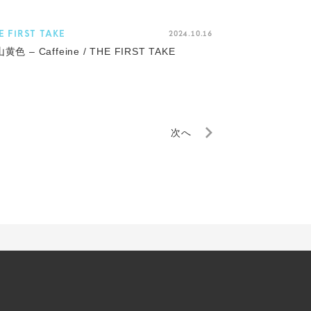
E FIRST TAKE
2024.10.16
黄色 – Caffeine / THE FIRST TAKE
次へ