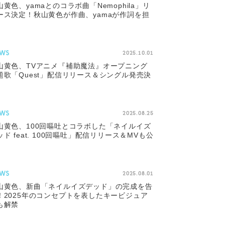
山黄色、yamaとのコラボ曲「Nemophila」リ
ース決定！秋山黄色が作曲、yamaが作詞を担
WS
2025.10.01
山黄色、TVアニメ『補助魔法』オープニング
題歌「Quest」配信リリース＆シングル発売決
WS
2025.08.25
山黄色、100回嘔吐とコラボした「ネイルイズ
ッド feat. 100回嘔吐」配信リリース＆MVも公
WS
2025.08.01
山黄色、新曲「ネイルイズデッド」の完成を告
！2025年のコンセプトを表したキービジュア
も解禁