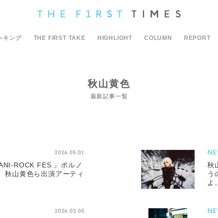
ンキング
THE FIRST TAKE
HIGHLIGHT
COLUMN
REPORT
秋山黄色
最新記事一覧
NE
2026.05.01
I-ROCK FES.』ポルノ
秋
//、秋山黄色ら出演アーティ
う
よ
NE
2026.02.05