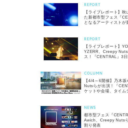
REPORT
【ライブレポート】秋
た新都市型フェス『CE
となるアーティストが競
FEST」のステージを
REPORT
【ライブレポート】YOAS
YZERR、Creepy 
ス！『CENTRAL』3
COLUMN
【4/4～6開催】乃木坂46
Nutsらが出演！『CE
ケットや会場、タイム
NEWS
都市型フェス『CENT
Awich、Creepy N
割り発表