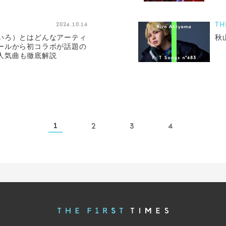
TH
2024.10.16
いろ）とはどんなアーティ
秋山
ールから初コラボが話題の
」、人気曲も徹底解説
1
2
3
4