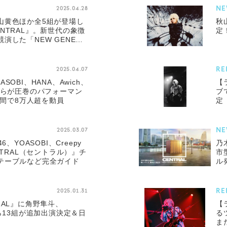
NE
2025.04.28
山黄色ほか全5組が登場し
秋
NTRAL』。新世代の象徴
定
演した「NEW GENE
振り返る
RE
2025.04.07
OBI、HANA、Awich、
【
Nutsらが圧巻のパフォーマン
ブ
日間で8万人超を動員
定
NE
2025.03.07
、YOASOBI、Creepy
乃木
NTRAL（セントラル）』チ
市
テーブルなど完全ガイド
ル
RE
2025.01.31
RAL』に角野隼斗、
【
utsら13組が追加出演決定＆日
る
ま